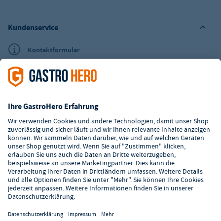
Kundenservice
Kontaktformular
Hilfe
Digitaler Showroom
Über GastroHero
Alle Abbildungen ähnlich. Einige Zahlungsarten
können
Zusatzkosten
verursachen.