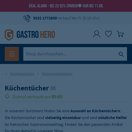
DEAL ALARM - BIS ZU 52% SPAREN!
NUR BIS 11.08.
0231 1772630
Verkauf Mo-Fr (8-18 Uhr)
Küchenzubehör
Küchenorganisation
Küchentücher
(2)
07:07
Zuletzt verkauft um
In unserem Sortiment finden Sie eine
Auswahl an Küchentüchern
.
Die Küchentücher sind
vielseitig einsetzbar
und sind
nützliche Helfer
im hektischen Gastronomiealltag. Finden Sie den passenden Artikel
für Ihren Bedarf in unserem Shop.