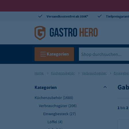
Versandkostenfrei ab 350€*
Tiefpreisgarant
Kategorien
Home
Küchenzubehör
Verbrauchsgüter
Einwegbe
Gab
Kategorien
Küchenzubehör
(1688)
Verbrauchsgüter
(206)
1
bis
2
Einwegbesteck
(27)
Löffel
(4)