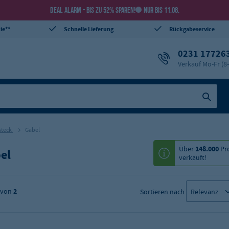
DEAL ALARM - BIS ZU 52% SPAREN!
NUR BIS 11.08.
ie**
Schnelle Lieferung
Rückgabeservice
0231 17726
Verkauf Mo-Fr (8
steck
Gabel
Über
148.000
Pr
el
verkauft!
von
2
Sortieren nach