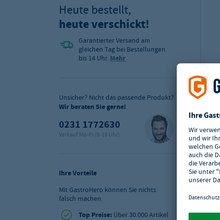
Heute bestellt,
heute verschickt!
Garantierter Versand am
gleichen Tag bei Bestellungen
bis 14 Uhr.
Mehr
Unsicher? Nicht das passende Produkt?
Wir beraten Sie gerne!
0231 1772630
Verkauf Mo-Fr (8-18 Uhr)
Ihre Vorteile
Mit GastroHero können Sie nichts
falsch machen:
Top Preise:
Über 30.000 Artikel