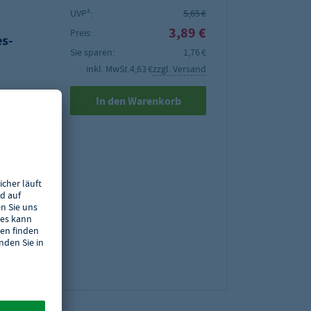
UVP²:
5,65 €
3,89 €
Preis:
s-
Sie sparen:
1,76 €
inkl. MwSt.
4,63 €
zzgl. Versand
In den Warenkorb
der
menge von
 von 6