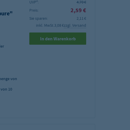
UVP²:
4,70 €
2,59 €
Preis:
pure"
Sie sparen:
2,11 €
inkl. MwSt.
3,08 €
zzgl. Versand
In den Warenkorb
der
menge von
 von 10