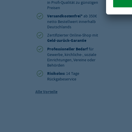
in Profi-Qualität zu günstigen
Preisen
Versandkostenfrei*
ab 350€
netto Bestellwert innerhalb
Deutschlands
Zertifizierter Online-Shop mit
Geld-zurück-Garantie
Professioneller Bedarf
für
Gewerbe, kirchliche-, soziale
Einrichtungen, Vereine oder
Behörden
Risikolos:
14 Tage
Rückgabeservice
Alle Vorteile