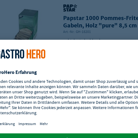
Papstar 1000 Pommes-Frite
Gabeln, Holz "pure" 8,5 cm
Art.-Nr.:
GH-18201
biologisch abbaubar
stabil und geschmacksneutral
splitterfrei durch maschinelle Politur 
Oberfläche
Länge: 85 mm
Lieferzeit: 2 - 5 Werktage
Bitte beachten Sie die Mindestabnahme
6
Stück.
Bitte beachten Sie das Abnahmeintervall
Stück.
Zur Merkliste hinzufügen