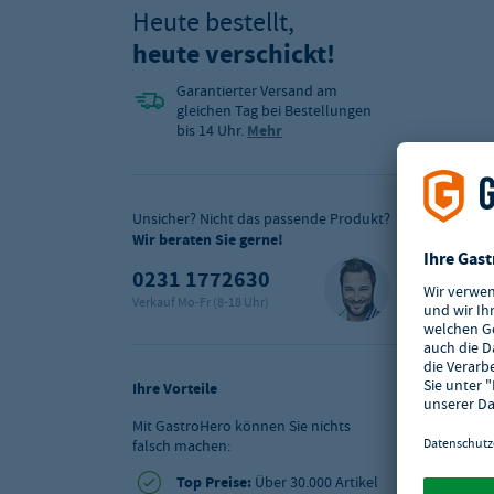
Heute bestellt,
heute verschickt!
Garantierter Versand am
gleichen Tag bei Bestellungen
bis 14 Uhr.
Mehr
Unsicher? Nicht das passende Produkt?
Wir beraten Sie gerne!
0231 1772630
Verkauf Mo-Fr (8-18 Uhr)
Ihre Vorteile
Mit GastroHero können Sie nichts
falsch machen:
Top Preise:
Über 30.000 Artikel