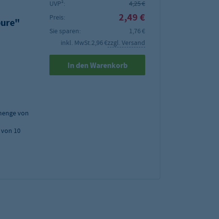
UVP²:
4,25 €
2,49 €
Preis:
pure"
Sie sparen:
1,76 €
inkl. MwSt.
2,96 €
zzgl. Versand
In den Warenkorb
menge von
 von 10