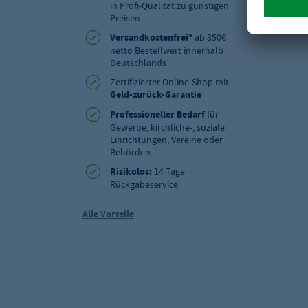
in Profi-Qualität zu günstigen
Preisen
Versandkostenfrei*
ab 350€
netto Bestellwert innerhalb
Deutschlands
Zertifizierter Online-Shop mit
Geld-zurück-Garantie
Professioneller Bedarf
für
Gewerbe, kirchliche-, soziale
Einrichtungen, Vereine oder
Behörden
Risikolos:
14 Tage
Rückgabeservice
Alle Vorteile