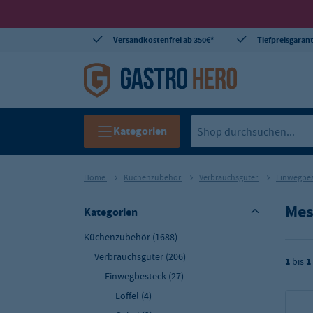
Versandkostenfrei ab 350€*
Tiefpreisgarant
Kategorien
Home
Küchenzubehör
Verbrauchsgüter
Einwegbe
Mes
Kategorien
Küchenzubehör
(1688)
Verbrauchsgüter
(206)
1
bis
1
Einwegbesteck
(27)
Löffel
(4)