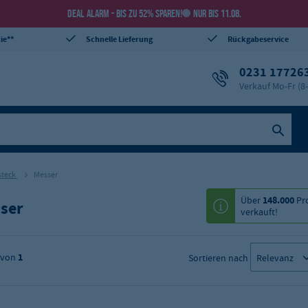
DEAL ALARM - BIS ZU 52% SPAREN!
NUR BIS 11.08.
ie**
Schnelle Lieferung
Rückgabeservice
0231 17726
Verkauf Mo-Fr (8
steck
Messer
Über
148.000
Pr
ser
verkauft!
von
1
Sortieren nach