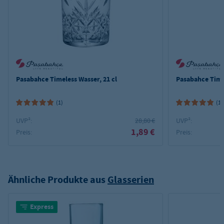
Pasabahce Timeless Wasser, 21 cl
Pasabahce Time
(1)
(1)
UVP²:
28,80 €
UVP²:
1,89 €
Preis:
Preis:
Ähnliche Produkte aus
Glasserien
Express