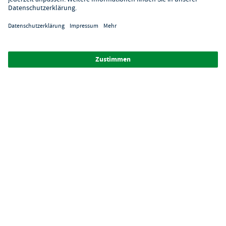
Digitaler Showroom
Über GastroHero
Alle Abbildungen ähnlich. Einige Zahlungsarten
können
Zusatzkosten
verursachen.
² Unverbindl. Preisempfehlung des Herstellers
*Ab einem Mbw. von 350€ netto. Bis dahin gelten Versandkosten
i.H.v. 7,90€ (zzgl. Mwst.)
**Die Tiefpreisgarantie ist nicht mit anderen Aktionen oder
Rabatten kombinierbar.