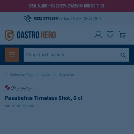
DEAL ALARM - BIS ZU 52% SPAREN!
NUR BIS 11.08.
0231 1772630
Verkauf Mo-Fr (8-18 Uhr)
Gedeckter Tisch
Gläser
Glasserien
Pasabahce Timeless Shot, 6 cl
Art.-Nr.:
GH-P52780