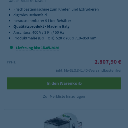
Art.-Nr.:
GH-PF80EN0405T
Frischpastamaschine zum Kneten und Extrudieren
digitales Bedienfeld
herausnehmbarer 9 Liter Behälter
Qualitätsprodukt - Made in Italy
Anschluss: 400 V / 3 Ph / 50 Hz
Produktmaße (B x T x H): 520 x 700 x 710–850 mm
Lieferung bis: 18.09.2026
2.807,90 €
Preis:
inkl. MwSt.
3.341,40 €
Versandkostenfrei
In den Warenkorb
Zur Merkliste hinzufügen