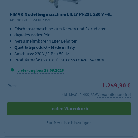
FIMAR Nudelteigmaschine LILLY PF25E 230 V -4L
Art.-Nr.:
GH-PF25EN0235M
Frischpastamaschine zum Kneten und Extrudieren
digitales Bedienfeld
herausnehmbarer 4 Liter Behälter
Qualitätsprodukt - Made in Italy
Anschluss: 230 V / 1 Ph / 50 Hz
Produktmaße (B x T x H): 310 x 550 x 420–540 mm
Lieferung bis: 18.09.2026
1.259,90 €
Preis:
inkl. MwSt.
1.499,28 €
Versandkostenfrei
In den Warenkorb
Zur Merkliste hinzufügen