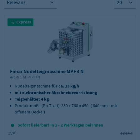
Express
Fimar Nudelteigmaschine MPF 4 N
Art.-Nr.:
GH-MPF4N
Nudelteigmaschine
für ca. 13 kg/h
mit elektronischer Abschneidevorrichtung
Teigbehälter: 4 kg
Produktmaße (B x T x H): 350 x 760 x 450- ( 640 mm - mit
offenem Deckel)
Sofort lieferbar! In 1 - 2 Werktagen bei Ihnen
UVP²:
4.075 €