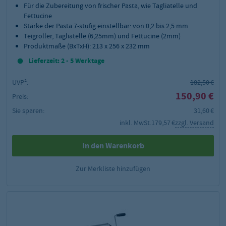
Für die Zubereitung von frischer Pasta, wie Tagliatelle und
Fettucine
Stärke der Pasta 7-stufig einstellbar: von 0,2 bis 2,5 mm
Teigroller, Tagliatelle (6,25mm) und Fettucine (2mm)
Produktmaße (BxTxH): 213 x 256 x 232 mm
Lieferzeit: 2 - 5 Werktage
UVP²:
182,50 €
150,90 €
Preis:
Sie sparen:
31,60 €
inkl. MwSt.
179,57 €
zzgl. Versand
In den Warenkorb
Zur Merkliste hinzufügen