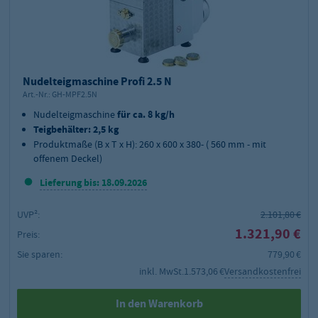
Nudelteigmaschine Profi 2.5 N
Art.-Nr.:
GH-MPF2.5N
Nudelteigmaschine
für ca. 8 kg/h
Teigbehälter: 2,5 kg
Produktmaße (B x T x H): 260 x 600 x 380- ( 560 mm - mit
offenem Deckel)
Lieferung bis: 18.09.2026
UVP²:
2.101,80 €
1.321,90 €
Preis:
Sie sparen:
779,90 €
inkl. MwSt.
1.573,06 €
Versandkostenfrei
In den Warenkorb