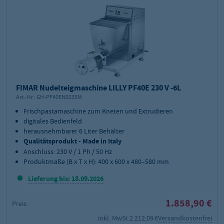
FIMAR Nudelteigmaschine LILLY PF40E 230 V -6L
Art.-Nr.:
GH-PF40EN0235M
Frischpastamaschine zum Kneten und Extrudieren
digitales Bedienfeld
herausnehmbarer 6 Liter Behälter
Qualitätsprodukt - Made in Italy
Anschluss: 230 V / 1 Ph / 50 Hz
Produktmaße (B x T x H): 400 x 600 x 480–580 mm
Lieferung bis: 18.09.2026
1.858,90 €
Preis:
inkl. MwSt.
2.212,09 €
Versandkostenfrei