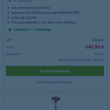
Art.-Nr.:
GH-154878
mit verchromtem Grillrost
Gehäuse und Flammschutz aus Edelstahl 18/0
Leistung: 11,6 kW
Produktmaße (B x T x H): 650 x 540 x 850 mm
Lieferzeit: 2 - 5 Werktage
UVP²:
298,50 €
245,90 €
Preis:
Sie sparen:
52,60 €
inkl. MwSt.
292,62 €
zzgl. Versand
In den Warenkorb
Zur Merkliste hinzufügen