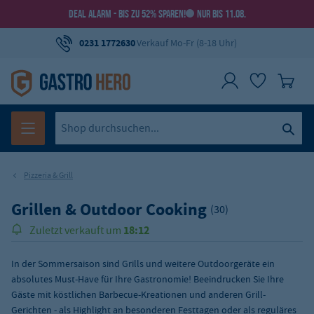
DEAL ALARM - BIS ZU 52% SPAREN!
NUR BIS 11.08.
0231 1772630
Verkauf Mo-Fr (8-18 Uhr)
Pizzeria & Grill
Grillen & Outdoor Cooking
(30)
18:12
Zuletzt verkauft um
167.000
Über
Produkte verkauft!
In der Sommersaison sind Grills und weitere Outdoorgeräte ein
absolutes Must-Have für Ihre Gastronomie! Beeindrucken Sie Ihre
Gäste mit köstlichen Barbecue-Kreationen und anderen Grill-
Gerichten - als Highlight an besonderen Festtagen oder als reguläres