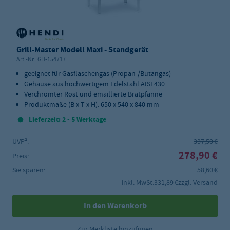
Grill-Master Modell Maxi - Standgerät
Art.-Nr.:
GH-154717
geeignet für Gasflaschengas (Propan-/Butangas)
Gehäuse aus hochwertigem Edelstahl AISI 430
Verchromter Rost und emaillierte Bratpfanne
Produktmaße (B x T x H): 650 x 540 x 840 mm
Lieferzeit: 2 - 5 Werktage
UVP²:
337,50 €
278,90 €
Preis:
Sie sparen:
58,60 €
inkl. MwSt.
331,89 €
zzgl. Versand
In den Warenkorb
Zur Merkliste hinzufügen