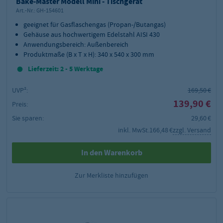
Bake-Master Modell Mini - Tischgerät
Art.-Nr.:
GH-154601
geeignet für Gasflaschengas (Propan-/Butangas)
Gehäuse aus hochwertigem Edelstahl AISI 430
Anwendungsbereich: Außenbereich
Produktmaße (B x T x H): 340 x 540 x 300 mm
Lieferzeit: 2 - 5 Werktage
UVP²:
169,50 €
139,90 €
Preis:
Sie sparen:
29,60 €
inkl. MwSt.
166,48 €
zzgl. Versand
In den Warenkorb
Zur Merkliste hinzufügen