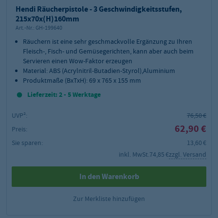
Hendi Räucherpistole - 3 Geschwindigkeitsstufen,
215x70x(H)160mm
Art.-Nr.:
GH-199640
Räuchern ist eine sehr geschmackvolle Ergänzung zu Ihren
Fleisch-, Fisch- und Gemüsegerichten, kann aber auch beim
Servieren einen Wow-Faktor erzeugen
Material: ABS (Acrylnitril-Butadien-Styrol),Aluminium
Produktmaße (BxTxH): 69 x 765 x 155 mm
Lieferzeit: 2 - 5 Werktage
UVP²:
76,50 €
62,90 €
Preis:
Sie sparen:
13,60 €
inkl. MwSt.
74,85 €
zzgl. Versand
In den Warenkorb
Zur Merkliste hinzufügen