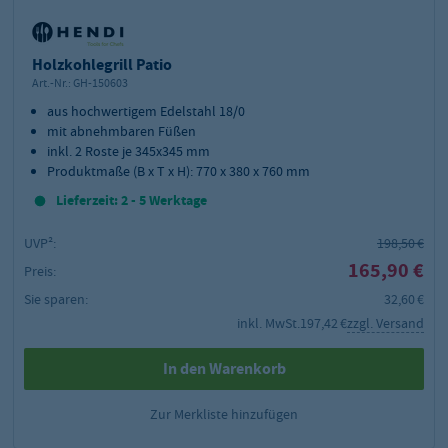
Holzkohlegrill Patio
Art.-Nr.:
GH-150603
aus hochwertigem Edelstahl 18/0
mit abnehmbaren Füßen
inkl. 2 Roste je 345x345 mm
Produktmaße (B x T x H): 770 x 380 x 760 mm
Lieferzeit: 2 - 5 Werktage
UVP²:
198,50 €
165,90 €
Preis:
Sie sparen:
32,60 €
inkl. MwSt.
197,42 €
zzgl. Versand
In den Warenkorb
Zur Merkliste hinzufügen