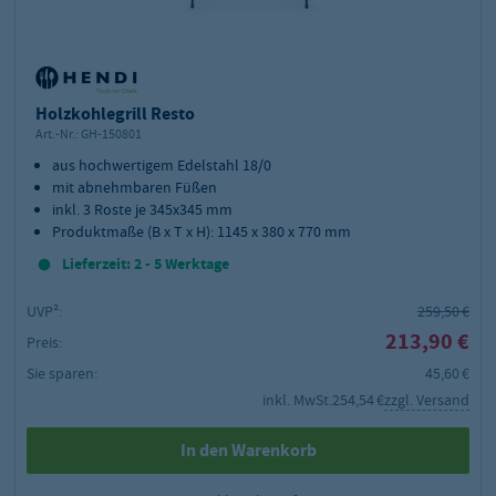
Holzkohlegrill Resto
Art.-Nr.:
GH-150801
aus hochwertigem Edelstahl 18/0
mit abnehmbaren Füßen
inkl. 3 Roste je 345x345 mm
Produktmaße (B x T x H): 1145 x 380 x 770 mm
Lieferzeit: 2 - 5 Werktage
UVP²:
259,50 €
213,90 €
Preis:
Sie sparen:
45,60 €
inkl. MwSt.
254,54 €
zzgl. Versand
In den Warenkorb