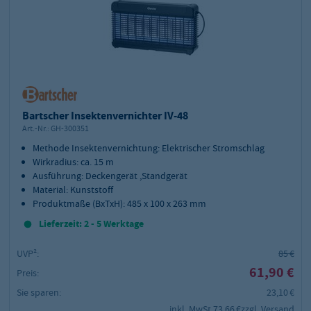
Bartscher Insektenvernichter IV-48
Art.-Nr.:
GH-300351
Methode Insektenvernichtung: Elektrischer Stromschlag
Wirkradius: ca. 15 m
Ausführung: Deckengerät ,Standgerät
Material: Kunststoff
Produktmaße (BxTxH): 485 x 100 x 263 mm
Lieferzeit: 2 - 5 Werktage
UVP²:
85 €
61,90 €
Preis:
Sie sparen:
23,10 €
inkl. MwSt.
73,66 €
zzgl. Versand