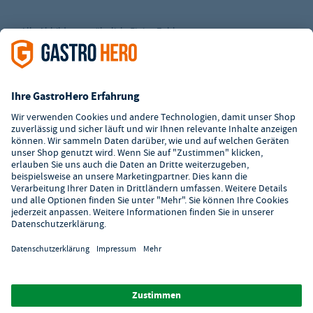
Alle Abbildungen ähnlich. Einige Zahlungsarten
können
Zusatzkosten
verursachen.
² Unverbindl. Preisempfehlung des Herstellers
*Ab einem Mbw. von 350€ netto. Bis dahin gelten Versandkosten
i.H.v. 7,90€ (zzgl. Mwst.)
**Die Tiefpreisgarantie ist nicht mit anderen Aktionen oder
Rabatten kombinierbar.
© 2026 GastroHero - Gastronomiebedarf -
AGB
/
Datenschutz
/
Datenschutzeinstellungen
/
Impressum
/
Hinweisgeber
/