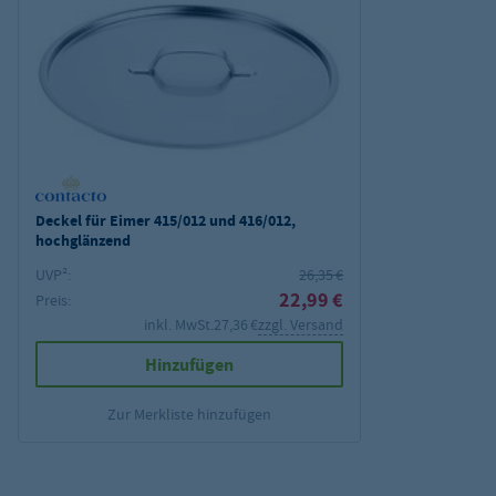
Deckel für Eimer 415/012 und 416/012,
hochglänzend
UVP²:
26,35 €
22,99 €
Preis:
inkl. MwSt.
27,36 €
zzgl. Versand
Hinzufügen
Zur Merkliste hinzufügen