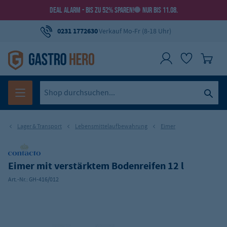
DEAL ALARM - BIS ZU 52% SPAREN!
NUR BIS 11.08.
0231 1772630
Verkauf Mo-Fr (8-18 Uhr)
Lager & Transport
Lebensmittelaufbewahrung
Eimer
Eimer mit verstärktem Bodenreifen 12 l
Art.-Nr.:
GH-416/012