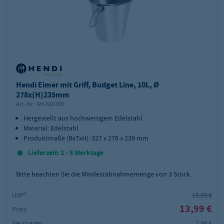
Hendi Eimer mit Griff, Budget Line, 10L, Ø
278x(H)235mm
Art.-Nr.:
GH-516768
Hergestellt aus hochwertigem Edelstahl
Material: Edelstahl
Produktmaße (BxTxH): 327 x 276 x 239 mm
Lieferzeit: 2 - 5 Werktage
Bitte beachten Sie die Mindestabnahmemenge von
3
Stück.
UVP²:
16,95 €
13,99 €
Preis:
Sie sparen:
2,96 €