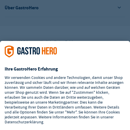
Über GastroHero
Alle Abbildungen ähnlich. Einige Zahlungsarten
können
Zusatzkosten
verursachen.
² Unverbindl. Preisempfehlung des Herstellers
*Ab einem Mbw. von 350€ netto. Bis dahin gelten Versandkosten
i.H.v. 7,90€ (zzgl. Mwst.)
**Die Tiefpreisgarantie ist nicht mit anderen Aktionen oder
Rabatten kombinierbar.