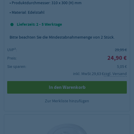
• Produktdurchmesser: 310 x 300 (H) mm
• Material: Edelstahl
Lieferzeit: 2 - 5 Werktage
Bitte beachten Sie die Mindestabnahmemenge von
2
Stück.
UVP²:
29,95 €
24,90 €
Preis:
Sie sparen:
5,05 €
inkl. MwSt.
29,63 €
zzgl. Versand
In den Warenkorb
Zur Merkliste hinzufügen