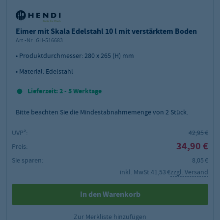
Eimer mit Skala Edelstahl 10 l mit verstärktem Boden
Art.-Nr.:
GH-516683
• Produktdurchmesser: 280 x 265 (H) mm
• Material: Edelstahl
Lieferzeit: 2 - 5 Werktage
Bitte beachten Sie die Mindestabnahmemenge von
2
Stück.
UVP²:
42,95 €
34,90 €
Preis:
Sie sparen:
8,05 €
inkl. MwSt.
41,53 €
zzgl. Versand
In den Warenkorb
Zur Merkliste hinzufügen