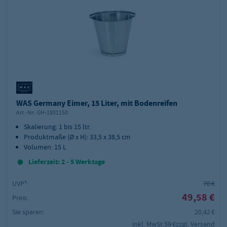
WAS Germany Eimer, 15 Liter, mit Bodenreifen
Art.-Nr.:
GH-1801150
Skalierung: 1 bis 15 ltr.
Produktmaße (Ø x H): 33,5 x 38,5 cm
Volumen: 15 L
Lieferzeit: 2 - 5 Werktage
UVP²:
70 €
49,58 €
Preis:
Sie sparen:
20,42 €
inkl. MwSt.
59 €
zzgl. Versand