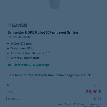
Schneider HDPE Kübel 50 l mit zwei Griffen
Art.-Nr.:
GH-202010
Höhe: 470 mm
Voleumen: 50 L
Durchmesser: 362 - 455 mm
Material: Kunststoff
Lieferzeit: 2 - 5 Werktage
Bitte beachten Sie die Mindestabnahmemenge von
2
Stück.
UVP²:
33,30 €
26,90 €
Preis:
Sie sparen:
6,40 €
inkl. MwSt.
32,01 €
zzgl. Versand