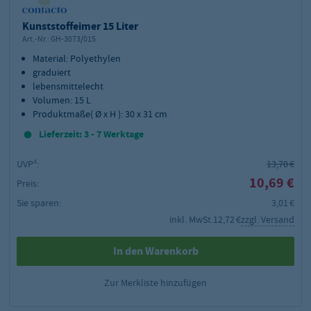
Kunststoffeimer 15 Liter
Art.-Nr.:
GH-3073/015
Material: Polyethylen
graduiert
lebensmittelecht
Volumen: 15 L
Produktmaße( Ø x H ): 30 x 31 cm
Lieferzeit: 3 - 7 Werktage
UVP²:
13,70 €
10,69 €
Preis:
Sie sparen:
3,01 €
inkl. MwSt.
12,72 €
zzgl. Versand
In den Warenkorb
Zur Merkliste hinzufügen