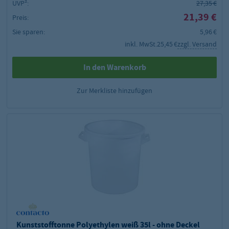
UVP²:
27,35 €
21,39 €
Preis:
Sie sparen:
5,96 €
inkl. MwSt.
25,45 €
zzgl. Versand
In den Warenkorb
Zur Merkliste hinzufügen
Kunststofftonne Polyethylen weiß 35l - ohne Deckel