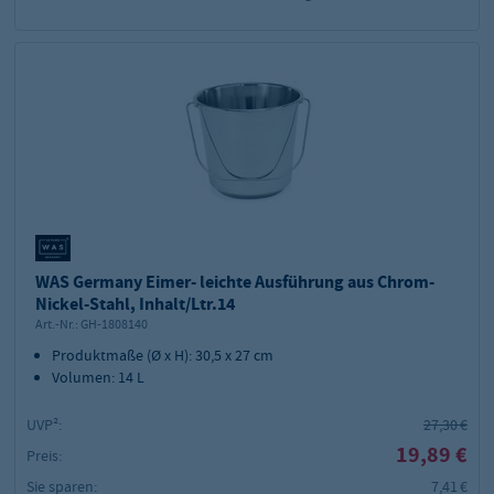
WAS Germany Eimer- leichte Ausführung aus Chrom-
Nickel-Stahl, Inhalt/Ltr.14
Art.-Nr.:
GH-1808140
Produktmaße (Ø x H): 30,5 x 27 cm
Volumen: 14 L
UVP²:
27,30 €
19,89 €
Preis:
Sie sparen:
7,41 €