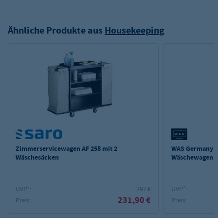
Ähnliche Produkte aus
Housekeeping
Zimmerservicewagen AF 258 mit 2
WAS Germany E
Wäschesäcken
Wäschewagen 4
Dunkelbraun
UVP²:
297 €
UVP²:
231,90 €
Preis:
Preis: