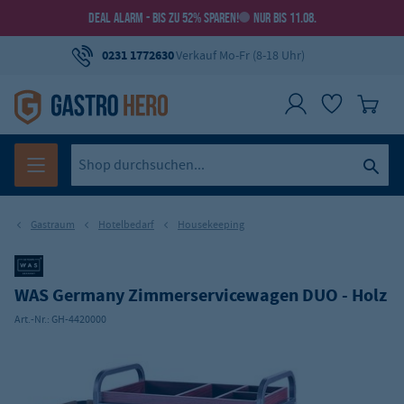
DEAL ALARM - BIS ZU 52% SPAREN!
NUR BIS 11.08.
0231 1772630
Verkauf Mo-Fr (8-18 Uhr)
Gastraum
Hotelbedarf
Housekeeping
WAS Germany Zimmerservicewagen DUO - Holz
Art.-Nr.:
GH-4420000