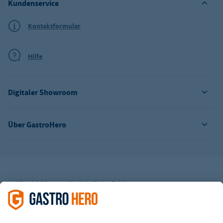
Kundenservice
Kontaktformular
Hilfe
Digitaler Showroom
Über GastroHero
Alle Abbildungen ähnlich. Einige Zahlungsarten
können
Zusatzkosten
verursachen.
² Unverbindl. Preisempfehlung des Herstellers
*Ab einem Mbw. von 350€ netto. Bis dahin gelten Versandkosten