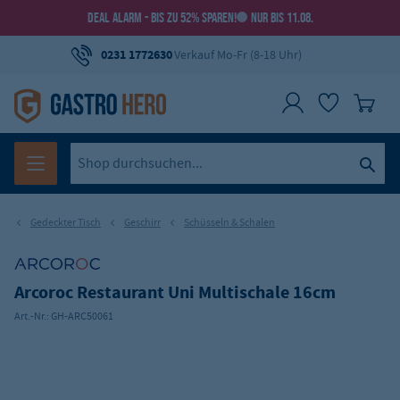
DEAL ALARM - BIS ZU 52% SPAREN!
NUR BIS 11.08.
0231 1772630
Verkauf Mo-Fr (8-18 Uhr)
Gedeckter Tisch
Geschirr
Schüsseln & Schalen
Arcoroc Restaurant Uni Multischale 16cm
Art.-Nr.:
GH-ARC50061