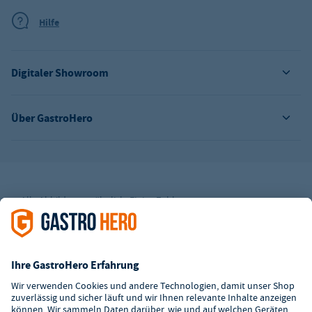
Hilfe
Digitaler Showroom
Über GastroHero
Alle Abbildungen ähnlich. Einige Zahlungsarten
können
Zusatzkosten
verursachen.
² Unverbindl. Preisempfehlung des Herstellers
*Ab einem Mbw. von 350€ netto. Bis dahin gelten Versandkosten
i.H.v. 7,90€ (zzgl. Mwst.)
**Die Tiefpreisgarantie ist nicht mit anderen Aktionen oder
Rabatten kombinierbar.