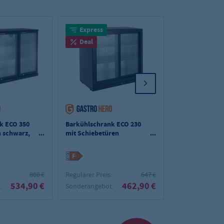
Express
Express
Deal
Deal
k ECO 350
Barkühlschrank ECO 230
Elektro Backw
n schwarz,
mit Schiebetüren
Fritteuse - 20,4 
ng,
schwarz, LED
kW - mit Ablas
Beleuchtung, unterbaubar
:
800 €
Regulärer Preis:
647 €
Regulärer Preis:
534,90 €
462,90 €
:
Sonderangebot:
Sonderangebot