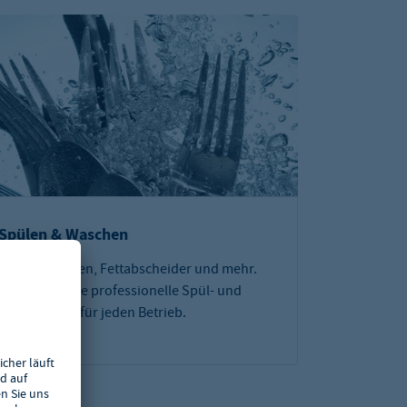
Spülen & Waschen
Spülmaschinen, Fettabscheider und mehr.
Hier finden Sie professionelle Spül- und
Waschgeräte für jeden Betrieb.