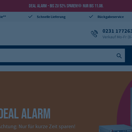
DEAL ALARM - BIS ZU 52% SPAREN!
NUR BIS 11.08.
ie**
Schnelle Lieferung
Rückgabeservice
0231 17726
Verkauf Mo-Fr (8
PRAKTISCHE GN-BEHÄLTER
etzt sparen und günstige GN-Behälter
entdecken!