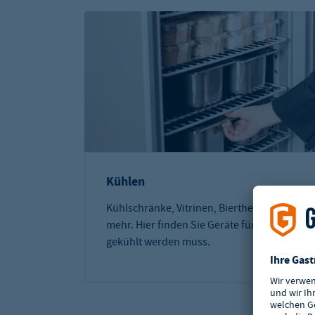
Kühlen
Kühlschränke, Vitrinen, Biertheken und
mehr. Hier finden Sie Geräte für alles, was
gekühlt werden muss.