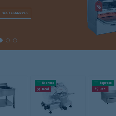
Zur GN-Behälter Auswahl
Express
Express
Deal
Deal