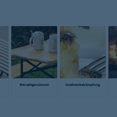
Bierzeltgarnituren
Insektenbekämpfung