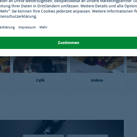
Café
Imbiss