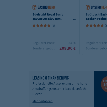
Edelstahl Regal Basic
Spültisch Basi
1500x500x1800 mm,
Becken rechts
Selbstmontage
Aufkantung u
(1)
(
Grundboden
Regulärer Preis:
349 €
Regulärer Preis
209,90 €
Sonderangebot:
Sonderangebot
LEASING & FINANZIERUNG
Professionelle Ausstattung ohne hohe
Anschaffungskosten! Flexibel. Einfach.
Clever.
Mehr erfahren