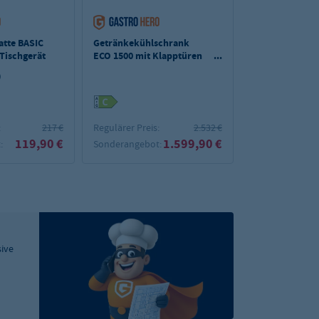
latte BASIC
Getränkekühlschrank
Gläserspülmas
 Tischgerät
ECO 1500 mit Klapptüren
40x40 cm Korb
und Leuchtaufsatz
Reiniger- &
)
(1
Klarspüldosiere
Ablaufpumpe & 
Made in Europe
:
217 €
Regulärer Preis:
2.532 €
Regulärer Preis:
119,90 €
1.599,90 €
:
Sonderangebot:
Sonderangebot
sive