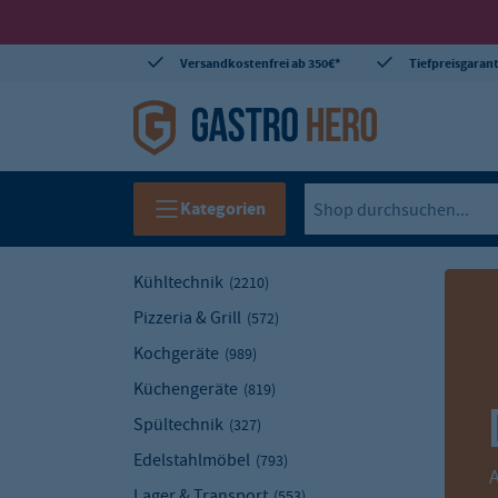
Versandkostenfrei ab 350€*
Tiefpreisgarant
Kategorien
Kühltechnik
(2210)
Pizzeria & Grill
(572)
Kochgeräte
(989)
Küchengeräte
(819)
Spültechnik
(327)
J
Edelstahlmöbel
(793)
Lager & Transport
(553)