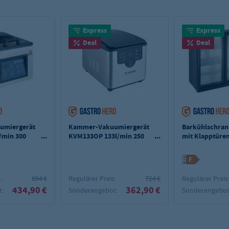
Express
Express
Deal
Deal
umiergerät
Kammer-Vakuumiergerät
Barkühlschran
/min 300
KVM133OP 133l/min 250
mit Klapptüre
mm
LED Beleuchtu
unterbaubar
:
694 €
Regulärer Preis:
724 €
Regulärer Preis
434,90 €
362,90 €
:
Sonderangebot:
Sonderangebot