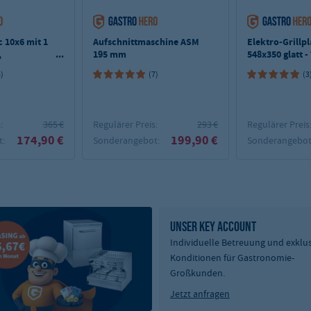
c 10x6 mit 1
Aufschnittmaschine ASM
Elektro-Grillp
,
195 mm
548x350 glatt -
nd
5)
(7)
(3
:
365 €
Regulärer Preis:
293 €
Regulärer Preis
174,90 €
199,90 €
:
Sonderangebot:
Sonderangebot
UNSER KEY ACCOUNT
Individuelle Betreuung und exklu
Konditionen für Gastronomie-
Großkunden.
Jetzt anfragen