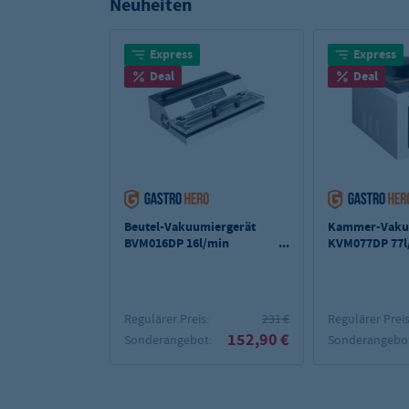
Neuheiten
Express
Express
Deal
Deal
Beutel-Vakuumiergerät
Kammer-Vaku
BVM016DP 16l/min
KVM077DP 77l
400mm
mm
Regulärer Preis:
231 €
Regulärer Preis
152,90 €
Sonderangebot:
Sonderangebot