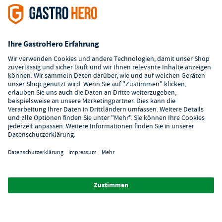
Hilfe
Digitaler Showroom
Über GastroHero
Alle Abbildungen ähnlich. Einige Zahlungsarten
können
Zusatzkosten
verursachen.
² Unverbindl. Preisempfehlung des Herstellers
*Ab einem Mbw. von 350€ netto. Bis dahin gelten Versandkosten
i.H.v. 7,90€ (zzgl. Mwst.)
**Die Tiefpreisgarantie ist nicht mit anderen Aktionen oder
Rabatten kombinierbar.