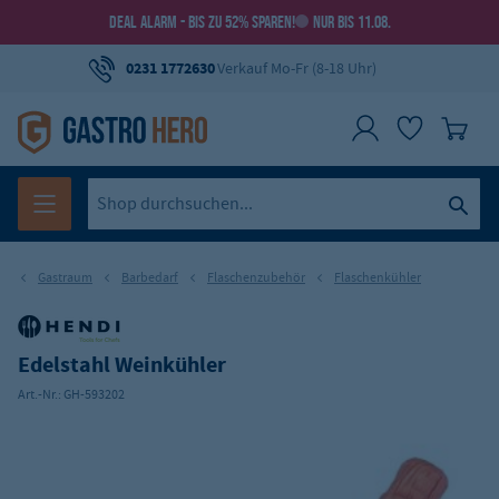
DEAL ALARM - BIS ZU 52% SPAREN!
NUR BIS 11.08.
0231 1772630
Verkauf Mo-Fr (8-18 Uhr)
Gastraum
Barbedarf
Flaschenzubehör
Flaschenkühler
Edelstahl Weinkühler
Art.-Nr.:
GH-593202