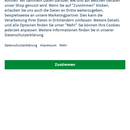
Hilfe
Digitaler Showroom
Über GastroHero
Alle Abbildungen ähnlich. Einige Zahlungsarten
können
Zusatzkosten
verursachen.
² Unverbindl. Preisempfehlung des Herstellers
*Ab einem Mbw. von 350€ netto. Bis dahin gelten Versandkosten
i.H.v. 7,90€ (zzgl. Mwst.)
**Die Tiefpreisgarantie ist nicht mit anderen Aktionen oder
Rabatten kombinierbar.