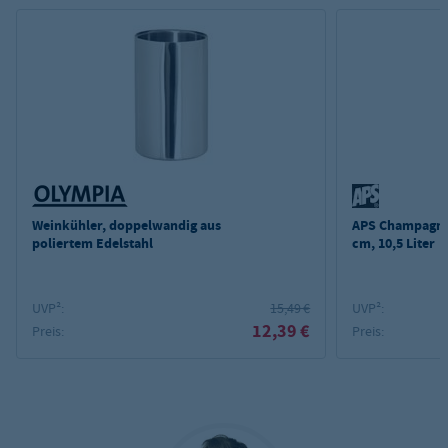
Weinkühler, doppelwandig aus
APS Champagner
poliertem Edelstahl
cm, 10,5 Liter
UVP²:
15,49 €
UVP²:
12,39 €
Preis:
Preis: