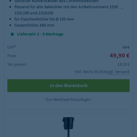
Stilvoller Kühlerständer aus Chromnickelstahl
Passend für alle Sekkühler mit den Artikelnummern 1530…,
1531190 und 1526250
für Flaschenkühler bis Ø 150 mm
Gesamthöhe: 680 mm
Lieferzeit: 2 - 5 Werktage
UVP²:
68 €
49,90 €
Preis:
Sie sparen:
18,10 €
inkl. MwSt.
59,38 €
zzgl. Versand
In den Warenkorb
Zur Merkliste hinzufügen