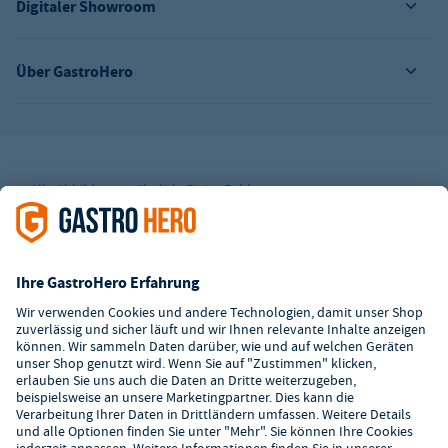
Digitaler Showroom
Über GastroHero
Alle Abbildungen ähnlich. Einige Zahlungsarten
können
Zusatzkosten
verursachen.
² Unverbindl. Preisempfehlung des Herstellers
*Ab einem Mbw. von 350€ netto. Bis dahin gelten Versandkosten
i.H.v. 7,90€ (zzgl. Mwst.)
**Die Tiefpreisgarantie ist nicht mit anderen Aktionen oder
Rabatten kombinierbar.