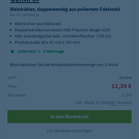
Weinkühler, doppelwandig aus poliertem Edelstahl
Art.-Nr.:
GH-DM118
Weinkühler aus Edelstahl
Doppelwandkonstruktion hält Flaschen länger kühl
Hält Standardgröße Sekt- und Weinflaschen (750 ml)
Produktmaße (Ø x H): 120 x 195 mm
Lieferzeit: 2 - 5 Werktage
Bitte beachten Sie die Mindestabnahmemenge von
2
Stück.
UVP²:
15,49 €
12,39 €
Preis:
Sie sparen:
3,10 €
inkl. MwSt.
14,74 €
zzgl. Versand
In den Warenkorb
Zur Merkliste hinzufügen