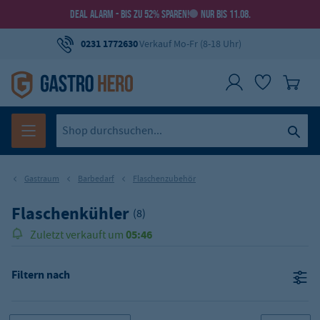
DEAL ALARM - BIS ZU 52% SPAREN!
NUR BIS 11.08.
0231 1772630
Verkauf Mo-Fr (8-18 Uhr)
Gastraum
Barbedarf
Flaschenzubehör
Flaschenkühler
(8)
05:46
Zuletzt verkauft um
Filtern nach