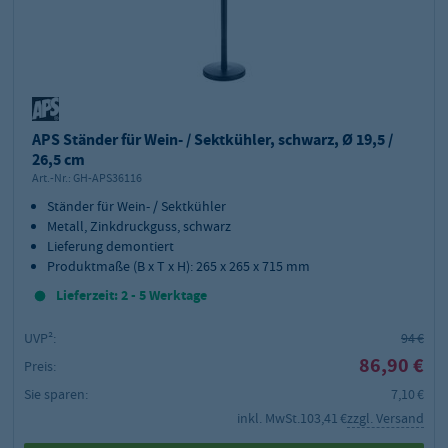
APS Ständer für Wein- / Sektkühler, schwarz, Ø 19,5 /
26,5 cm
Art.-Nr.:
GH-APS36116
Ständer für Wein- / Sektkühler
Metall, Zinkdruckguss, schwarz
Lieferung demontiert
Produktmaße (B x T x H): 265 x 265 x 715 mm
Lieferzeit: 2 - 5 Werktage
UVP²:
94 €
86,90 €
Preis:
Sie sparen:
7,10 €
inkl. MwSt.
103,41 €
zzgl. Versand