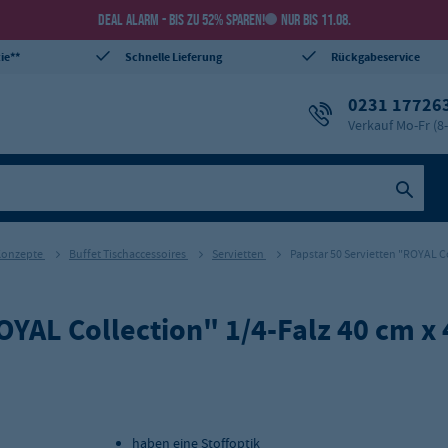
DEAL ALARM - BIS ZU 52% SPAREN!
NUR BIS 11.08.
ie**
Schnelle Lieferung
Rückgabeservice
0231 17726
Verkauf Mo-Fr (8
 Konzepte
Buffet Tischaccessoires
Servietten
Papstar 50 Servietten "ROYAL C
ROYAL Collection" 1/4-Falz 40 cm 
haben eine Stoffoptik