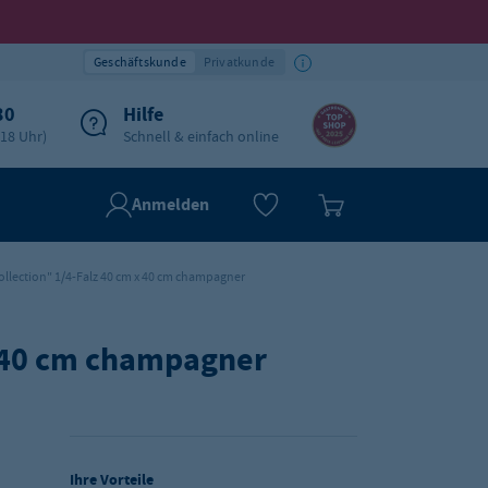
Geschäftskunde
Privatkunde
30
Hilfe
-18 Uhr)
Schnell & einfach online
Anmelden
ollection" 1/4-Falz 40 cm x 40 cm champagner
x 40 cm champagner
Ihre Vorteile