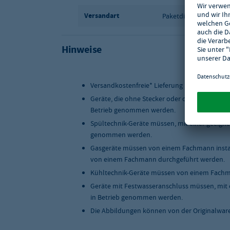
Versandart
Paketdienst
Hinweise
Versandkostenfreie* Lieferung innerhalb Deu
Geräte, die ohne Stecker oder ohne Anschlus
Betrieb genommen werden.
Spültechnik-Geräte müssen, mit einer geeigne
genommen werden.
Gasgeräte müssen von einem Fachmann instal
von einem Fachmann durchgeführt werden.
Kühltechnik-Geräte müssen von einem Fachma
Geräte mit Festwasseranschluss müssen, mit 
in Betrieb genommen werden.
Die Abbildungen können von der Originalwar