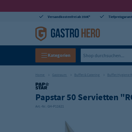
Versandkostenfrei ab 350€*
Tiefpreisgarant
Kategorien
Home
Gastraum
Buffet & Catering
Buffet Hygiene
Papstar 50 Servietten "
Art.-Nr.:
GH-P11621