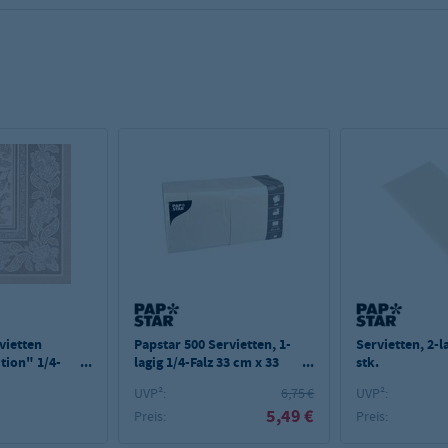
vietten
Papstar 500 Servietten, 1-
Servietten, 2-l
tion" 1/4-
lagig 1/4-Falz 33 cm x 33
stk.
40 cm mocca
cm weiss
UVP²:
6,75 €
UVP²:
5,49 €
Preis:
Preis: