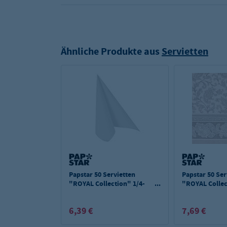
Ähnliche Produkte aus
Servietten
Papstar 50 Servietten
Papstar 50 Ser
"ROYAL Collection" 1/4-
"ROYAL Collec
Falz 40 cm x 40 cm weiss
Falz 40 cm x 
"Ornaments"
6,39 €
7,69 €