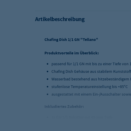
Artikelbeschreibung
Chafing Dish 1/1 GN "Tellano"
Produktvorteile im Überblick:
passend für 1/1 GN mit bis zu einer Tiefe vo
Chafing Dish Gehäuse aus stabilem Kunststof
Wasserbad bestehend aus hitzebeständigem 
stufenlose Temperatureinstellung bis +85°C
ausgestattet mit einem Ein-/Ausschalter sowi
Inkludiertes Zubehör:
1x GN 1/1 Behälter mit 65 mm Tiefe
Produktdetails
: