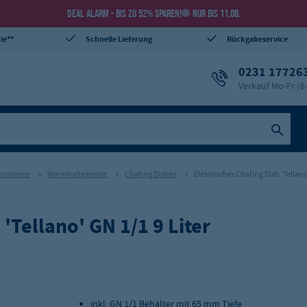
DEAL ALARM - BIS ZU 52% SPAREN!
NUR BIS 11.08.
ie**
Schnelle Lieferung
Rückgabeservice
0231 17726
Verkauf Mo-Fr (8
 Konzepte
Warmhaltegeräte
Chafing Dishes
Elektrischer Chafing Dish 'Tellano
 'Tellano' GN 1/1 9 Liter
inkl. GN 1/1 Behälter mit 65 mm Tiefe