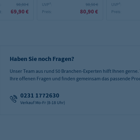
:
98,80 €
UVP²:
98,50 €
UVP²:
69,90 €
80,90 €
:
Preis:
Preis:
Haben Sie noch Fragen?
Unser Team aus rund 50 Branchen-Experten hilft Ihnen gerne.
Ihre offenen Fragen und finden gemeinsam das passende Prod
0231 1772630
Verkauf Mo-Fr (8-18 Uhr)