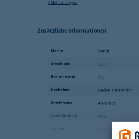
+ Mehr anzeigen
Produktmaße (B x T x H):
573 x 348 x 284 mm
Leistung: 900 W / 230 V
Inhalt: 9 Liter
Zusätzliche Informationen
Marke
Hendi
Anschluss
230 V
Breite in mm
573
Deckelart
Deckel abnehmbar
Betriebsart
elektrisch
Gewicht in kg
4.695
GN Maß
GN 1/1