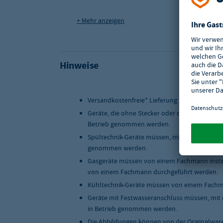
Leistung in kW
0,9
+ Mehr anzeigen
Maße (BxTxH) in mm
573 x 348 x 284
Versandart
Paketdienst
Hinweise
Versandkostenfreie* Lieferung innerhalb Deu
Geräte, die ohne Stecker oder ohne Anschlus
Betrieb genommen werden.
Spültechnik-Geräte müssen, mit einer geeigne
genommen werden.
Gasgeräte müssen von einem Fachmann instal
von einem Fachmann durchgeführt werden.
Kühltechnik-Geräte müssen von einem Fachma
Geräte mit Festwasseranschluss müssen, mit 
in Betrieb genommen werden.
Die Abbildungen können von der Originalwar