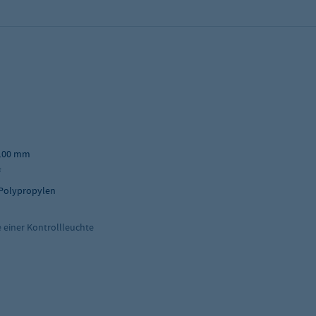
n 100 mm
f
Polypropylen
e einer Kontrollleuchte