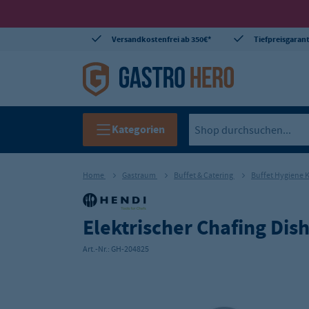
Versandkostenfrei ab 350€*
Tiefpreisgarant
Kategorien
Home
Gastraum
Buffet & Catering
Buffet Hygiene
Elektrischer Chafing Dish
Art.-Nr.:
GH-204825