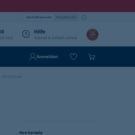
Geschäftskunde
Privatkunde
30
Hilfe
-18 Uhr)
Schnell & einfach online
Anmelden
' GN 1/1 9 Liter
Ihre Vorteile