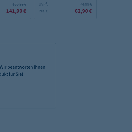
186,99 €
UVP²:
74,99 €
141,90 €
62,90 €
Preis:
 Wir beantworten Ihnen
ukt für Sie!