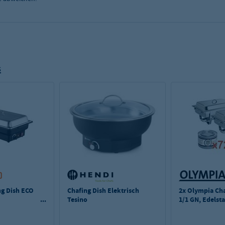
s
ng Dish ECO
Chafing Dish Elektrisch
2x Olympia Cha
Tesino
1/1 GN, Edelst
lstahl
mit 72 Brennp