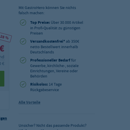
Mit GastroHero können Sie nichts
falsch machen:
Top Preise:
Über 30.000 Artikel
in Profi-Qualität zu günstigen
Preisen
-28 %
Versandkostenfrei*
ab 350€
 €
netto Bestellwert innerhalb
Deutschlands
and
Professioneller Bedarf
für
0 €
Gewerbe, kirchliche-, soziale
Einrichtungen, Vereine oder
Behörden
Risikolos:
14 Tage
Rückgabeservice
Alle Vorteile
ügen
Unsicher? Nicht das passende Produkt?