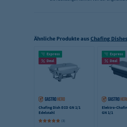
Ähnliche Produkte aus
Chafing Dishe
Express
Express
Deal
Deal
Chafing Dish ECO GN 1/1
Elektro-Chafi
Edelstahl
GN 1/1
Kunststoff/Ede
(3)