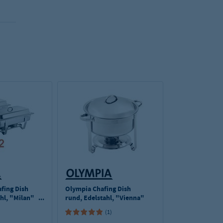
fing Dish
Olympia Chafing Dish
ahl, "Milan"
rund, Edelstahl, "Vienna"
asten
(1)