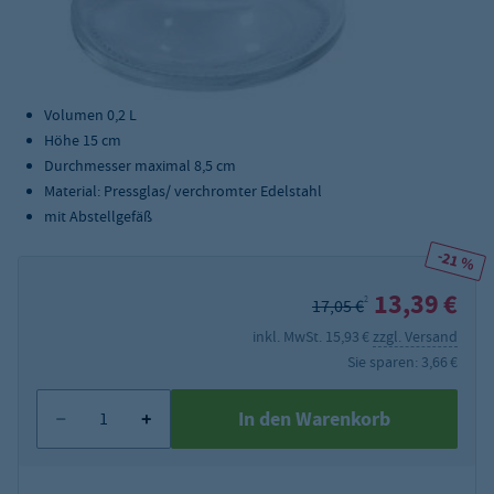
Volumen 0,2 L
Höhe 15 cm
Durchmesser maximal 8,5 cm
Material: Pressglas/ verchromter Edelstahl
mit Abstellgefäß
-21 %
13,39 €
2
17,05 €
inkl. MwSt. 15,93 €
zzgl. Versand
Sie sparen: 3,66 €
In den Warenkorb