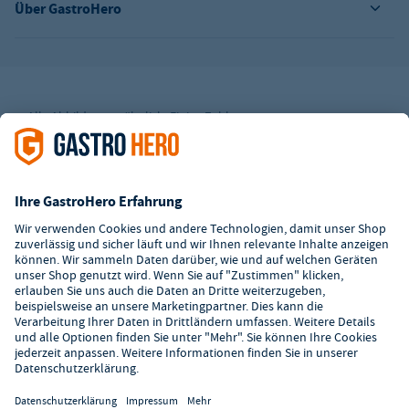
Über GastroHero
Alle Abbildungen ähnlich. Einige Zahlungsarten
können
Zusatzkosten
verursachen.
² Unverbindl. Preisempfehlung des Herstellers
*Ab einem Mbw. von 350€ netto. Bis dahin gelten Versandkosten
i.H.v. 7,90€ (zzgl. Mwst.)
**Die Tiefpreisgarantie ist nicht mit anderen Aktionen oder
Rabatten kombinierbar.
© 2026 GastroHero - Gastronomiebedarf -
AGB
/
Datenschutz
/