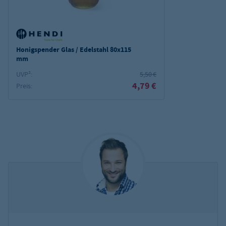
Honigspender Glas / Edelstahl 80x115
mm
UVP²:
5,50 €
4,79 €
Preis: