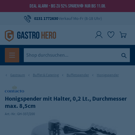
DEAL ALARM - BIS ZU 52% SPAREN!
NUR BIS 11.08.
0231 1772630
Verkauf Mo-Fr (8-18 Uhr)
Gastraum
Buffet & Catering
Buffetspender
Honigspender
Honigspender mit Halter, 0,2 Lt., Durchmesser
max. 8,5cm
Art.-Nr.:
GH-337/200