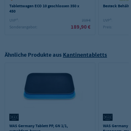
Tablettwagen ECO 10 geschlossen 350 x
Besteck Behälte
450
UVP²:
219 €
UVP²:
189,90 €
Sonderangebot:
Preis:
Ähnliche Produkte aus
Kantinentabletts
WAS Germany Tablett PP, GN 1/1,
WAS Germany Ta