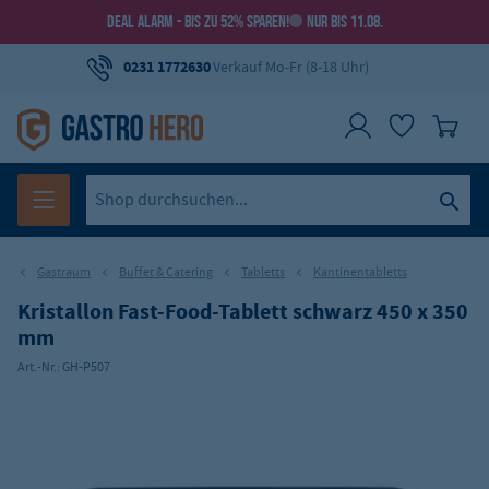
DEAL ALARM - BIS ZU 52% SPAREN!
NUR BIS 11.08.
0231 1772630
Verkauf Mo-Fr (8-18 Uhr)
Gastraum
Buffet & Catering
Tabletts
Kantinentabletts
Kristallon Fast-Food-Tablett schwarz 450 x 350
mm
Art.-Nr.:
GH-P507