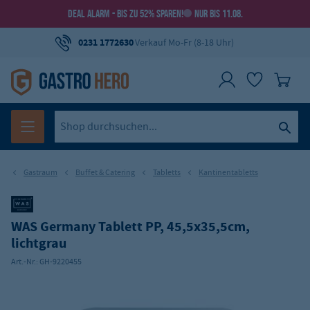
DEAL ALARM - BIS ZU 52% SPAREN!
NUR BIS 11.08.
0231 1772630
Verkauf Mo-Fr (8-18 Uhr)
Gastraum
Buffet & Catering
Tabletts
Kantinentabletts
WAS Germany Tablett PP, 45,5x35,5cm,
lichtgrau
Art.-Nr.:
GH-9220455