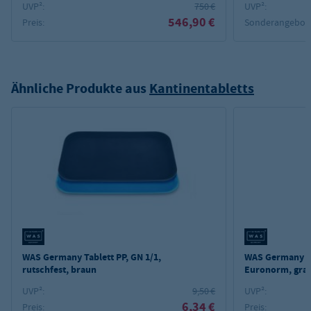
UVP²:
750 €
UVP²:
546,90 €
Preis:
Sonderangebot
Ähnliche Produkte aus
Kantinentabletts
WAS Germany Tablett PP, GN 1/1,
WAS Germany Ta
rutschfest, braun
Euronorm, gran
UVP²:
9,50 €
UVP²:
6,34 €
Preis:
Preis: