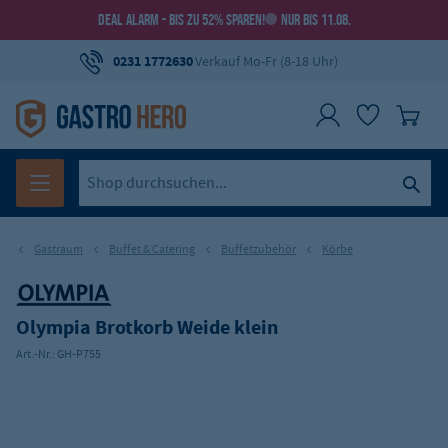
DEAL ALARM - BIS ZU 52% SPAREN!
NUR BIS 11.08.
0231 1772630
Verkauf Mo-Fr (8-18 Uhr)
Gastraum
Buffet & Catering
Buffetzubehör
Körbe
Olympia Brotkorb Weide klein
Art.-Nr.:
GH-P755