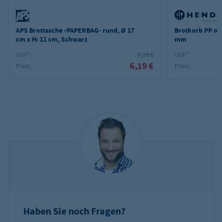
APS Brottasche -PAPERBAG- rund, Ø 17
Brotkorb PP ov
cm x H: 11 cm, Schwarz
mm
UVP²:
7,20 €
UVP²:
6,19 €
Preis:
Preis:
Haben Sie noch Fragen?