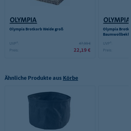
Olympia Brotkorb Weide groß
Olympia Brotko
Baumwollbekle
UVP²:
47,99 €
UVP²:
22,19 €
Preis:
Preis:
Ähnliche Produkte aus
Körbe