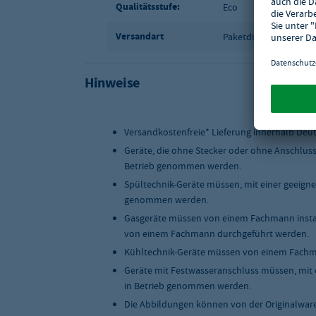
Gewicht: 25 kg
Qualitätsstufe:
Eco
Versandart
Paketdienst
Hinweise
Versandkostenfreie* Lieferung innerhalb Deu
Geräte, die ohne Stecker oder ohne Anschlus
Betrieb genommen werden.
Spültechnik-Geräte müssen, mit einer geeigne
genommen werden.
Gasgeräte müssen von einem Fachmann instal
von einem Fachmann durchgeführt werden.
Kühltechnik-Geräte müssen von einem Fachma
Geräte mit Festwasseranschluss müssen, mit 
in Betrieb genommen werden.
Die Abbildungen können von der Originalwar