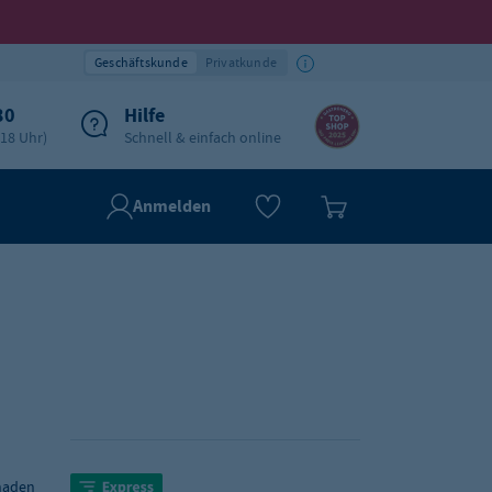
Geschäftskunde
Privatkunde
30
Hilfe
-18 Uhr)
Schnell & einfach online
Anmelden
onaden