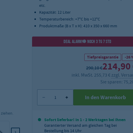
etc.
Kapazität: 12 Liter
Temperaturbereich: +7°C bis +12°C
Produktmaße (B x T x H): 410 x 350 x 660 mm
DEAL ALARM!
NOCH 3 TG 7 STD
Tiefpreisgarantie
-26 
214,90
290,10 €
inkl. MwSt. 255,73 €
zzgl. Vers
Sie sparen: 75,2
In den Warenkorb
 ziehen.
Sofort lieferbar! In 1 - 2 Werktagen bei Ihnen
Garantierter Versand am gleichen Tag bei
Bestellung bis 14 Uhr