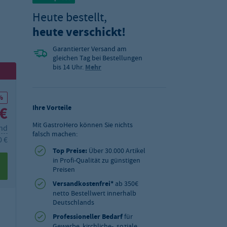
Heute bestellt,
heute verschickt!
Garantierter Versand am
gleichen Tag bei Bestellungen
bis 14 Uhr.
Mehr
%
 €
Ihre Vorteile
Mit GastroHero können Sie nichts
and
falsch machen:
0 €
Top Preise:
Über 30.000 Artikel
in Profi-Qualität zu günstigen
Preisen
Versandkostenfrei*
ab 350€
netto Bestellwert innerhalb
Deutschlands
Professioneller Bedarf
für
Gewerbe, kirchliche-, soziale