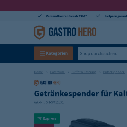
Versandkostenfrei ab 350€*
Tiefpreisgarant
Kategorien
Home
Gastraum
Buffet & Catering
Buffetspender
Getränkespender für Kalt
Art.-Nr.:
GH-SM12LX1
Express