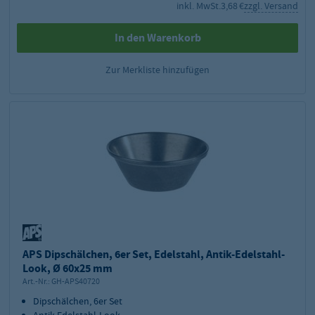
inkl. MwSt.
3,68 €
zzgl. Versand
In den Warenkorb
Zur Merkliste hinzufügen
APS Dipschälchen, 6er Set, Edelstahl, Antik-Edelstahl-
Look, Ø 60x25 mm
Art.-Nr.:
GH-APS40720
Dipschälchen, 6er Set
Antik-Edelstahl-Look