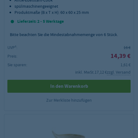
spülmaschinengeeignet
Produktmaße (B x T x H): 60 x 60 x 25 mm
Lieferzeit: 2 - 5 Werktage
Bitte beachten Sie die Mindestabnahmemenge von
6
Stück.
UVP²:
16 €
14,39 €
Preis:
Sie sparen:
1,61 €
inkl. MwSt.
17,12 €
zzgl. Versand
In den Warenkorb
Zur Merkliste hinzufügen