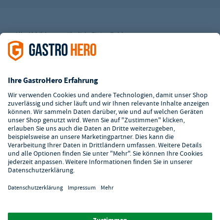
Alle Abbildungen ähnlich. Einige Zahlungsarten
können
Zusatzkosten
verursachen.
² Unverbindl. Preisempfehlung des Herstellers
*Ab einem Mbw. von 350€ netto. Bis dahin gelten Versandkosten
i.H.v. 7,90€ (zzgl. Mwst.)
**Die Tiefpreisgarantie ist nicht mit anderen Aktionen oder
Rabatten kombinierbar.
© 2026 GastroHero - Gastronomiebedarf -
AGB
/
Datenschutz
/
Datenschutzeinstellungen
/
Impressum
/
Hinweisgeber
/