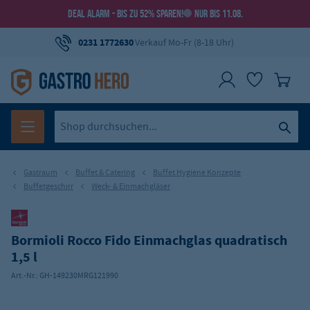
DEAL ALARM - BIS ZU 52% SPAREN!
NUR BIS 11.08.
0231 1772630
Verkauf Mo-Fr (8-18 Uhr)
Gastraum
Buffet & Catering
Buffet Hygiene Konzepte
Buffetgeschirr
Weck- & Einmachgläser
Bormioli Rocco Fido Einmachglas quadratisch
1,5 l
Art.-Nr.:
GH-149230MRG121990