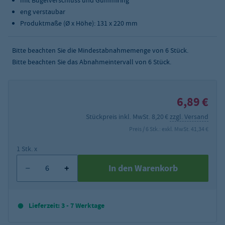
mit Bügelverschluss und Gummiring
eng verstaubar
Produktmaße (Ø x Höhe): 131 x 220 mm
Bitte beachten Sie die Mindestabnahmemenge von
6
Stück.
Bitte beachten Sie das Abnahmeintervall von 6 Stück.
6,89 €
Stückpreis inkl. MwSt. 8,20 €
zzgl. Versand
Preis / 6 Stk.: exkl. MwSt. 41,34 €
1 Stk. x
In den Warenkorb
Lieferzeit: 3 - 7 Werktage