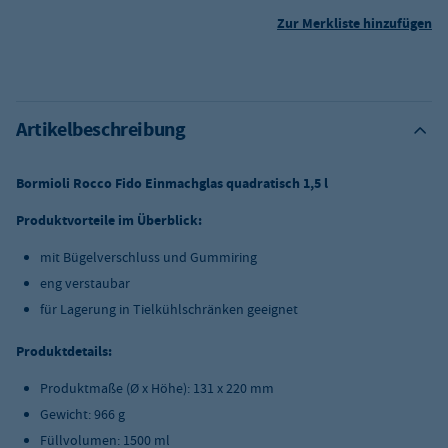
Zur Merkliste hinzufügen
Artikelbeschreibung
Bormioli Rocco Fido Einmachglas quadratisch 1,5 l
Produktvorteile im Überblick:
mit Bügelverschluss und Gummiring
eng verstaubar
für Lagerung in Tielkühlschränken geeignet
Produktdetails:
Produktmaße (Ø x Höhe): 131 x 220 mm
Gewicht: 966 g
Füllvolumen: 1500 ml