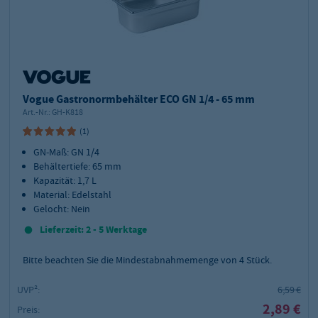
Vogue Gastronormbehälter ECO GN 1/4 - 65 mm
Art.-Nr.:
GH-K818
(1)
GN-Maß: GN 1/4
Behältertiefe: 65 mm
Kapazität: 1,7 L
Material: Edelstahl
Gelocht: Nein
Lieferzeit: 2 - 5 Werktage
Bitte beachten Sie die Mindestabnahmemenge von
4
Stück.
UVP²:
6,59 €
2,89 €
Preis: