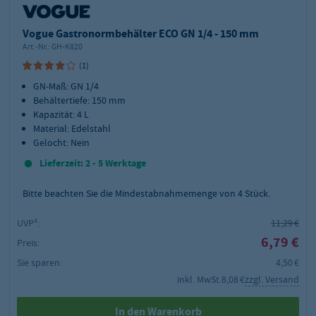
Vogue Gastronormbehälter ECO GN 1/4 - 150 mm
Art.-Nr.:
GH-K820
(1)
GN-Maß: GN 1/4
Behältertiefe: 150 mm
Kapazität: 4 L
Material: Edelstahl
Gelocht: Nein
Lieferzeit: 2 - 5 Werktage
Bitte beachten Sie die Mindestabnahmemenge von
4
Stück.
UVP²:
11,29 €
6,79 €
Preis:
Sie sparen:
4,50 €
inkl. MwSt.
8,08 €
zzgl. Versand
In den Warenkorb