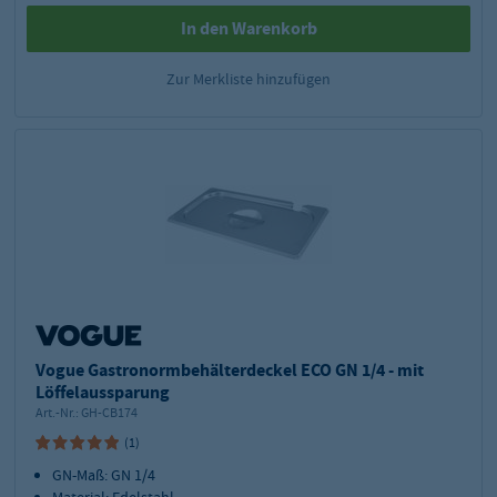
In den Warenkorb
Zur Merkliste hinzufügen
Vogue Gastronormbehälterdeckel ECO GN 1/4 - mit
Löffelaussparung
Art.-Nr.:
GH-CB174
(1)
GN-Maß: GN 1/4
Material: Edelstahl