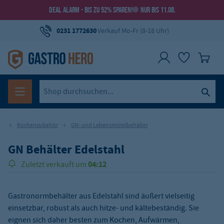
DEAL ALARM - BIS ZU 52% SPAREN!
NUR BIS 11.08.
0231 1772630
Verkauf Mo-Fr (8-18 Uhr)
Küchenzubehör
GN- und Lebensmittelbehälter
GN Behälter Edelstahl
04:12
Zuletzt verkauft um
148.000
Über
Produkte verkauft!
Gastronormbehälter aus Edelstahl sind äußert vielseitig
einsetzbar, robust als auch hitze- und kältebeständig. Sie
eignen sich daher besten zum Kochen, Aufwärmen,