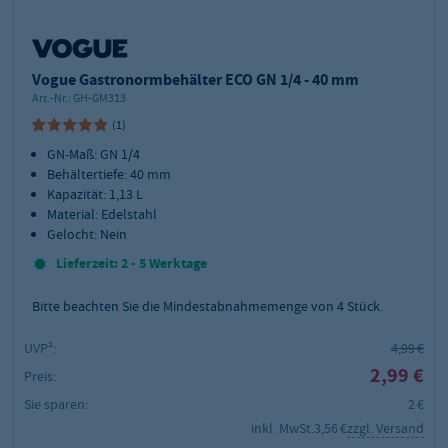
Vogue Gastronormbehälter ECO GN 1/4 - 40 mm
Art.-Nr.:
GH-GM313
(1)
GN-Maß: GN 1/4
Behältertiefe: 40 mm
Kapazität: 1,13 L
Material: Edelstahl
Gelocht: Nein
Lieferzeit: 2 - 5 Werktage
Bitte beachten Sie die Mindestabnahmemenge von
4
Stück.
UVP²:
4,99 €
2,99 €
Preis:
Sie sparen:
2 €
inkl. MwSt.
3,56 €
zzgl. Versand