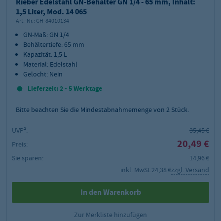
Rieber Edelstahl GN-Behälter GN 1/4 - 65 mm, Inhalt:
1,5 Liter, Mod. 14 065
Art.-Nr.:
GH-84010134
GN-Maß: GN 1/4
Behältertiefe: 65 mm
Kapazität: 1,5 L
Material: Edelstahl
Gelocht: Nein
Lieferzeit: 2 - 5 Werktage
Bitte beachten Sie die Mindestabnahmemenge von
2
Stück.
UVP²:
35,45 €
20,49 €
Preis:
Sie sparen:
14,96 €
inkl. MwSt.
24,38 €
zzgl. Versand
In den Warenkorb
Zur Merkliste hinzufügen