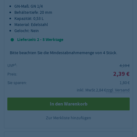
GN-Maß: GN 1/4
Behältertiefe: 20 mm
Kapazität: 0,53 L
Material: Edelstahl
Gelocht: Nein
Lieferzeit: 2 - 5 Werktage
Bitte beachten Sie die Mindestabnahmemenge von
4
Stück.
UVP²:
4,19 €
2,39 €
Preis:
Sie sparen:
1,80 €
inkl. MwSt.
2,84 €
zzgl. Versand
In den Warenkorb
Zur Merkliste hinzufügen