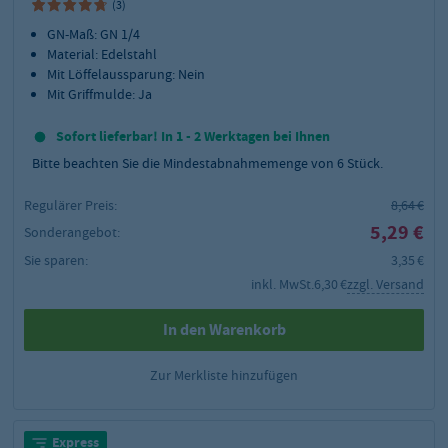
(3)
GN-Maß: GN 1/4
Material: Edelstahl
Mit Löffelaussparung: Nein
Mit Griffmulde: Ja
Sofort lieferbar! In 1 - 2 Werktagen bei Ihnen
Bitte beachten Sie die Mindestabnahmemenge von
6
Stück.
Regulärer Preis:
8,64 €
5,29 €
Sonderangebot:
Sie sparen:
3,35 €
inkl. MwSt.
6,30 €
zzgl. Versand
In den Warenkorb
Zur Merkliste hinzufügen
Express