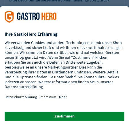
UVP²:
20,55 €
13,09 €
Preis:
Sie sparen:
7,46 €
inkl. MwSt.
15,58 €
zzgl. Versand
In den Warenkorb
Zur Merkliste hinzufügen