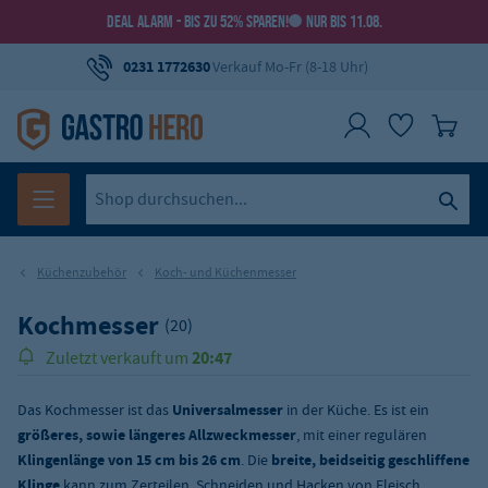
DEAL ALARM - BIS ZU 52% SPAREN!
NUR BIS 11.08.
0231 1772630
Verkauf Mo-Fr (8-18 Uhr)
Küchenzubehör
Koch- und Küchenmesser
Kochmesser
(20)
20:47
Zuletzt verkauft um
148.000
Über
Produkte verkauft!
Das Kochmesser ist das
Universalmesser
in der Küche. Es ist ein
größeres, sowie längeres Allzweckmesser
, mit einer regulären
Klingenlänge von 15 cm bis 26 cm
. Die
breite, beidseitig geschliffene
Klinge
kann zum Zerteilen, Schneiden und Hacken von Fleisch,