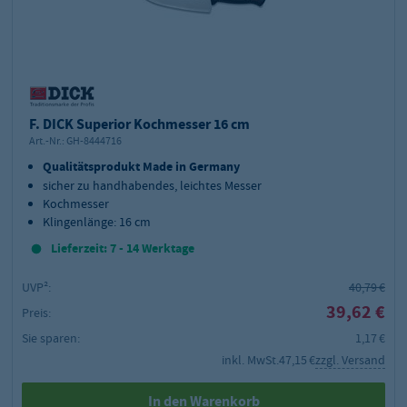
F. DICK Superior Kochmesser 16 cm
Art.-Nr.:
GH-8444716
Qualitätsprodukt Made in Germany
sicher zu handhabendes, leichtes Messer
Kochmesser
Klingenlänge: 16 cm
Lieferzeit: 7 - 14 Werktage
UVP²:
40,79 €
39,62 €
Preis:
Sie sparen:
1,17 €
inkl. MwSt.
47,15 €
zzgl. Versand
In den Warenkorb