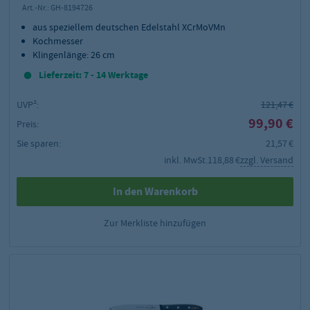
Art.-Nr.:
GH-8194726
aus speziellem deutschen Edelstahl XCrMoVMn
Kochmesser
Klingenlänge: 26 cm
Lieferzeit: 7 - 14 Werktage
UVP²:
121,47 €
99,90 €
Preis:
Sie sparen:
21,57 €
inkl. MwSt.
118,88 €
zzgl. Versand
In den Warenkorb
Zur Merkliste hinzufügen