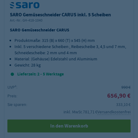
SARO Gemüseschneider CARUS inkl. 5 Scheiben
Art.-Nr.:
GH-418-1040
SARO Gemüseschneider CARUS
Produktmaße: 315 (B) x 660 (T) x 545 (H) mm
Inkl. 5 verschiedene Scheiben:, Reibescheibe 3, 4,5 und 7 mm,
Schneidescheibe: 2 mm und 4 mm
Material: (Gehäuse) Edelstahl und Aluminium
Gewicht: 28 kg
Lieferzeit: 2 - 5 Werktage
UVP²:
990 €
656,90 €
Preis:
Sie sparen:
333,10 €
inkl. MwSt.
781,71 €
Versandkostenfrei
In den Warenkorb