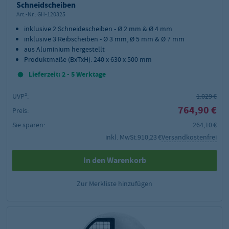
Schneidscheiben
Art.-Nr.:
GH-120325
inklusive 2 Schneidescheiben - Ø 2 mm & Ø 4 mm
inklusive 3 Reibscheiben - Ø 3 mm, Ø 5 mm & Ø 7 mm
aus Aluminium hergestellt
Produktmaße (BxTxH): 240 x 630 x 500 mm
Lieferzeit: 2 - 5 Werktage
UVP²:
1.029 €
764,90 €
Preis:
Sie sparen:
264,10 €
inkl. MwSt.
910,23 €
Versandkostenfrei
In den Warenkorb
Zur Merkliste hinzufügen