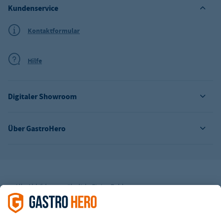
Kundenservice
Kontaktformular
Hilfe
Digitaler Showroom
Über GastroHero
Alle Abbildungen ähnlich. Einige Zahlungsarten
können
Zusatzkosten
verursachen.
² Unverbindl. Preisempfehlung des Herstellers