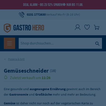
DEAL ALARM - BIS ZU 52% SPAREN!
NUR BIS 11.08.
0231 1772630
Verkauf Mo-Fr (8-18 Uhr)
Pizzeria & Grill
Gemüseschneider
(18)
11:26
Zuletzt verkauft um
Eine gesunde und
ausgewogene Ernährung
gewinnt auch im Bereich
der
Gastronomie
und
Großküche
mehr und mehr an Bedeutung.
Gemüse
ist daher nicht nur noch auf der vegetarischen Karte zu