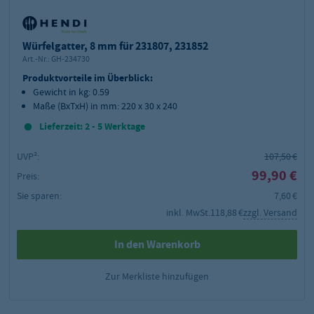
Würfelgatter, 8 mm für 231807, 231852
Art.-Nr.:
GH-234730
Produktvorteile im Überblick:
Gewicht in kg: 0.59
Maße (BxTxH) in mm: 220 x 30 x 240
Lieferzeit: 2 - 5 Werktage
UVP²:
107,50 €
99,90 €
Preis:
Sie sparen:
7,60 €
inkl. MwSt.
118,88 €
zzgl. Versand
In den Warenkorb
Zur Merkliste hinzufügen