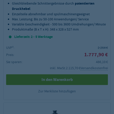
Gleichbleibende Schnittergebnisse durch
patentierten
Druckhebel
Einzelteile abnehmbar und spülmaschinengeeignet
Max. Leistung: Bis zu 50-100 Anwendungen/ Service
Variable Geschwindigkeit - 500 bis 3600 Umdrehungen/ Minute
Produktmaße (B x T x H): 348 x 328 x 527 mm
Lieferzeit: 2 - 5 Werktage
UVP²:
2.264 €
1.777,90 €
Preis:
Sie sparen:
486,10 €
inkl. MwSt.
2.115,70 €
Versandkostenfrei
In den Warenkorb
Zur Merkliste hinzufügen