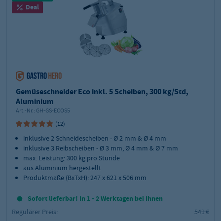
Deal
Gemüseschneider Eco inkl. 5 Scheiben, 300 kg/Std,
Aluminium
Art.-Nr.:
GH-GS-ECOS5
(12)
inklusive 2 Schneidescheiben - Ø 2 mm & Ø 4 mm
inklusive 3 Reibscheiben - Ø 3 mm, Ø 4 mm & Ø 7 mm
max. Leistung: 300 kg pro Stunde
aus Aluminium hergestellt
Produktmaße (BxTxH): 247 x 621 x 506 mm
Sofort lieferbar! In 1 - 2 Werktagen bei Ihnen
Regulärer Preis:
541 €