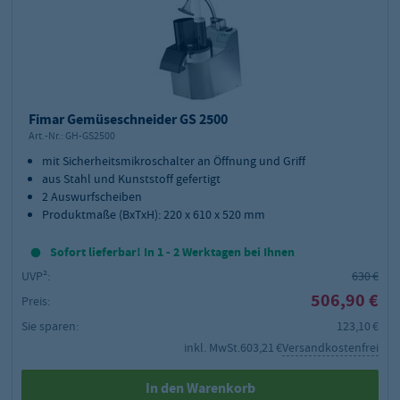
Fimar Gemüseschneider GS 2500
Art.-Nr.:
GH-GS2500
mit Sicherheitsmikroschalter an Öffnung und Griff
aus Stahl und Kunststoff gefertigt
2 Auswurfscheiben
Produktmaße (BxTxH): 220 x 610 x 520 mm
Sofort lieferbar! In 1 - 2 Werktagen bei Ihnen
UVP²:
630 €
506,90 €
Preis:
Sie sparen:
123,10 €
inkl. MwSt.
603,21 €
Versandkostenfrei
In den Warenkorb