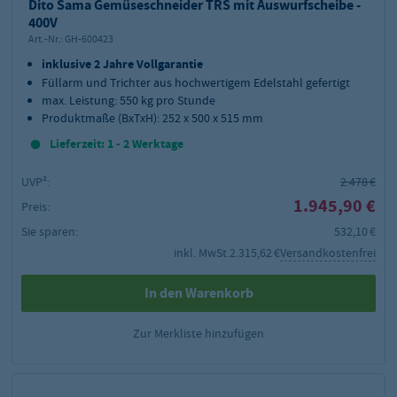
Dito Sama Gemüseschneider TRS mit Auswurfscheibe -
400V
Art.-Nr.:
GH-600423
inklusive 2 Jahre Vollgarantie
Füllarm und Trichter aus hochwertigem Edelstahl gefertigt
max. Leistung: 550 kg pro Stunde
Produktmaße (BxTxH): 252 x 500 x 515 mm
Lieferzeit: 1 - 2 Werktage
UVP²:
2.478 €
1.945,90 €
Preis:
Sie sparen:
532,10 €
inkl. MwSt.
2.315,62 €
Versandkostenfrei
In den Warenkorb
Zur Merkliste hinzufügen