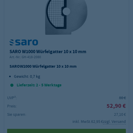
SARO W1000 Würfelgatter 10 x 10 mm
Art.-Nr.:
GH-418-2080
SAROW1000 Würfelgatter 10 x 10 mm
Gewicht: 0,7 kg
Lieferzeit: 2 - 5 Werktage
UVP²:
80 €
52,90 €
Preis:
Sie sparen:
27,10 €
inkl. MwSt.
62,95 €
zzgl. Versand