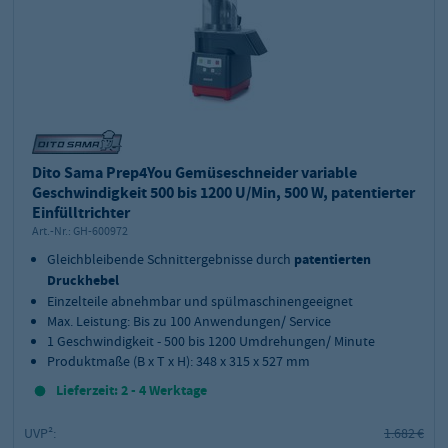
Dito Sama Prep4You Gemüseschneider variable
Geschwindigkeit 500 bis 1200 U/Min, 500 W, patentierter
Einfülltrichter
Art.-Nr.:
GH-600972
Gleichbleibende Schnittergebnisse durch
patentierten
Druckhebel
Einzelteile abnehmbar und spülmaschinengeeignet
Max. Leistung: Bis zu 100 Anwendungen/ Service
1 Geschwindigkeit - 500 bis 1200 Umdrehungen/ Minute
Produktmaße (B x T x H): 348 x 315 x 527 mm
Lieferzeit: 2 - 4 Werktage
UVP²:
1.682 €