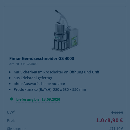
Fimar Gemüseschneider GS 4000
Art.-Nr.:
GH-GS4000
mit Sicherheitsmikroschalter an Öffnung und Griff
aus Edelstahl gefertigt
ohne Auswurfscheibe nutzbar
Produktmaße (BxTxH): 280 x 630 x 550 mm
Lieferung bis: 18.09.2026
UVP²:
1.550 €
1.078,90 €
Preis:
Sie sparen:
471,10 €