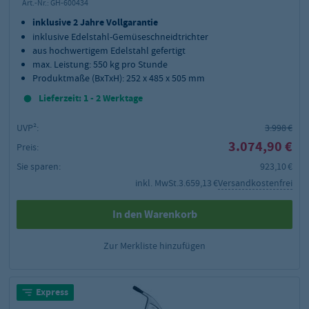
Art.-Nr.:
GH-600434
inklusive 2 Jahre Vollgarantie
inklusive Edelstahl-Gemüseschneidtrichter
aus hochwertigem Edelstahl gefertigt
max. Leistung: 550 kg pro Stunde
Produktmaße (BxTxH): 252 x 485 x 505 mm
Lieferzeit: 1 - 2 Werktage
UVP²:
3.998 €
3.074,90 €
Preis:
Sie sparen:
923,10 €
inkl. MwSt.
3.659,13 €
Versandkostenfrei
In den Warenkorb
Zur Merkliste hinzufügen
Express