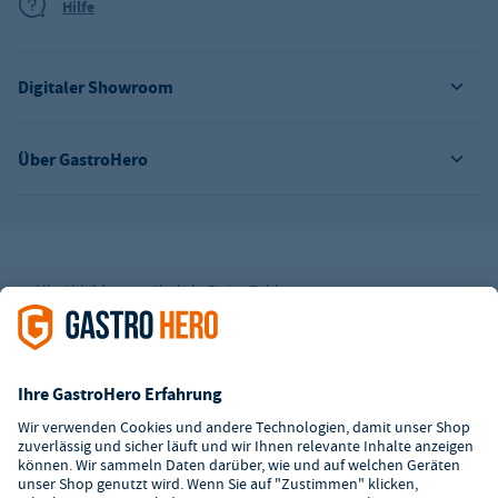
Hilfe
Digitaler Showroom
Über GastroHero
Alle Abbildungen ähnlich. Einige Zahlungsarten
können
Zusatzkosten
verursachen.
² Unverbindl. Preisempfehlung des Herstellers
*Ab einem Mbw. von 350€ netto. Bis dahin gelten Versandkosten
i.H.v. 7,90€ (zzgl. Mwst.)
**Die Tiefpreisgarantie ist nicht mit anderen Aktionen oder
Rabatten kombinierbar.