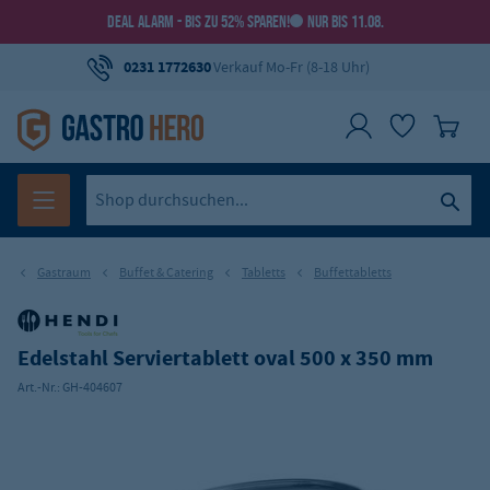
DEAL ALARM - BIS ZU 52% SPAREN!
NUR BIS 11.08.
0231 1772630
Verkauf Mo-Fr (8-18 Uhr)
Gastraum
Buffet & Catering
Tabletts
Buffettabletts
Edelstahl Serviertablett oval 500 x 350 mm
Art.-Nr.:
GH-404607