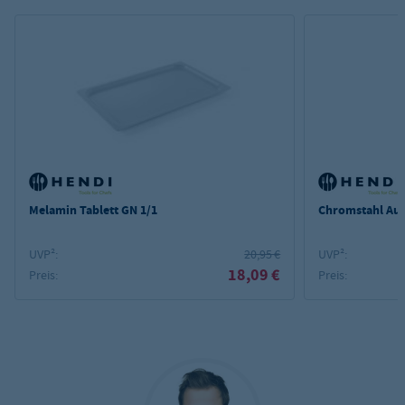
Melamin Tablett GN 1/1
Chromstahl Aus
UVP²:
20,95 €
UVP²:
18,09 €
Preis:
Preis: