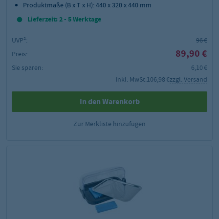
Produktmaße (B x T x H): 440 x 320 x 440 mm
Lieferzeit: 2 - 5 Werktage
UVP²:
96 €
89,90 €
Preis:
Sie sparen:
6,10 €
inkl. MwSt.
106,98 €
zzgl. Versand
In den Warenkorb
Zur Merkliste hinzufügen