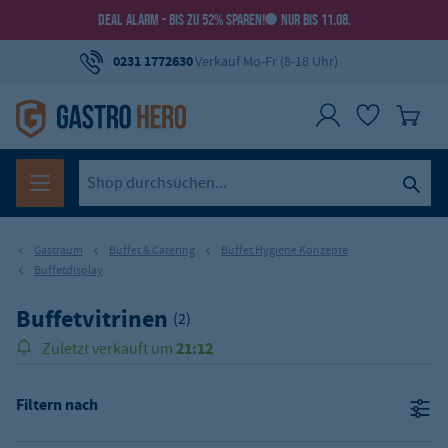
DEAL ALARM - BIS ZU 52% SPAREN!
NUR BIS 11.08.
0231 1772630
Verkauf Mo-Fr (8-18 Uhr)
Gastraum
Buffet & Catering
Buffet Hygiene Konzepte
Buffetdisplay
Buffetvitrinen
(2)
21:12
Zuletzt verkauft um
Filtern nach