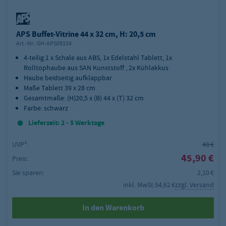
APS Buffet-Vitrine 44 x 32 cm, H: 20,5 cm
Art.-Nr.:
GH-APS09104
4-teilig:1 x Schale aus ABS, 1x Edelstahl Tablett, 1x
Rolltophaube aus SAN Kunststoff , 2x Kühlakkus
Haube beidseitig aufklappbar
Maße Tablett 39 x 28 cm
Gesamtmaße: (H)20,5 x (B) 44 x (T) 32 cm
Farbe: schwarz
Lieferzeit: 2 - 5 Werktage
UVP²:
48 €
45,90 €
Preis:
Sie sparen:
2,10 €
inkl. MwSt.
54,62 €
zzgl. Versand
In den Warenkorb