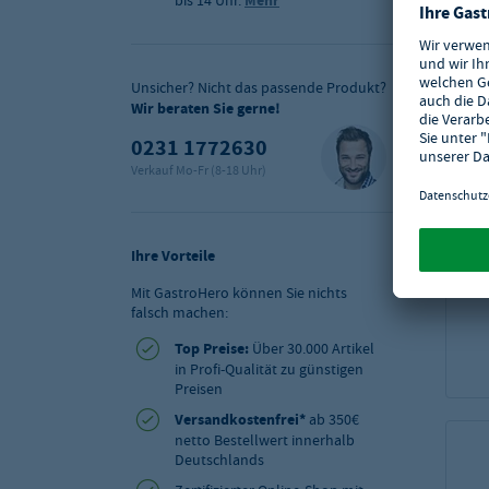
bis 14 Uhr.
Mehr
Unsicher? Nicht das passende Produkt?
Wir beraten Sie gerne!
0231 1772630
Verkauf Mo-Fr (8-18 Uhr)
Ihre Vorteile
Mit GastroHero können Sie nichts
falsch machen:
Top Preise:
Über 30.000 Artikel
in Profi-Qualität zu günstigen
Preisen
Versandkostenfrei*
ab 350€
netto Bestellwert innerhalb
Deutschlands