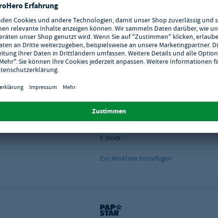
Papstar Wimpelkette, Folie
rot/weiss wetterfest
Art.-Nr.:
GH-P-19019
Farbe: Rot/Weiß
Länge: 10 m
Anzahl der Wimpel: 40
Lieferzeit: 2 - 5 Werktage
Bitte beachten Sie die Mindestabnahme
5
Stück.
Zur Merkliste hinzufügen