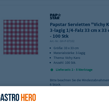
Papstar Servietten "Vichy K
3-lagig 1/4-Falz 33 cm x 33 
- 100 Stk
Art.-Nr.:
GH-P-87102
Größe: 33 x 33 cm
Materialstärke: 3-lagig
Thema: Vichy Karo
Anzahl: 100 Stk.
Lieferzeit: 2 - 5 Werktage
Bitte beachten Sie die Mindestabnahme
6
Stück.
Zur Merkliste hinzufügen