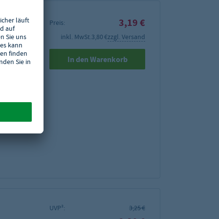
3,19 €
Preis:
inkl. MwSt.
3,80 €
zzgl. Versand
 10 m
In den Warenkorb
menge von
UVP²:
3,25 €