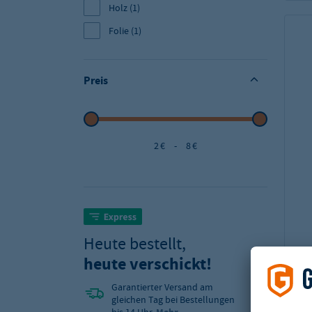
Holz
(1)
Folie
(1)
Preis
2 €
-
8 €
Heute bestellt,
heute verschickt!
Garantierter Versand am
gleichen Tag bei Bestellungen