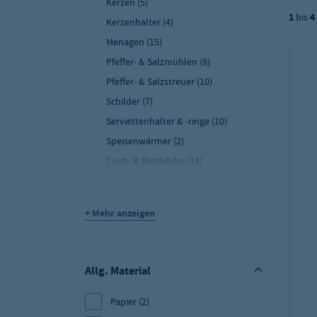
Kerzen
(5)
1
bis
4
Kerzenhalter
(4)
Menagen
(15)
Pfeffer- & Salzmühlen
(8)
Pfeffer- & Salzstreuer
(10)
Schilder
(7)
Serviettenhalter & -ringe
(10)
Speisenwärmer
(2)
Tisch- & Brotkörbe
(13)
Speisekarten & Rechnungsmappen
(9)
Tischabfalleimer
(6)
+ Mehr anzeigen
Tischaufsteller & Kartenhalter
(9)
Vasen
(1)
Zuckerdosierer & Milchgießer
(9)
Allg. Material
Deko-Artikel
(4)
Papier
(2)