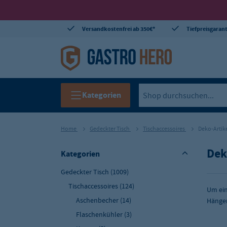
Versandkostenfrei ab 350€*
Tiefpreisgarant
Kategorien
Home
Gedeckter Tisch
Tischaccessoires
Deko-Artik
Dek
Kategorien
Gedeckter Tisch
(1009)
Tischaccessoires
(124)
Um ein
Aschenbecher
(14)
Hängen
Flaschenkühler
(3)