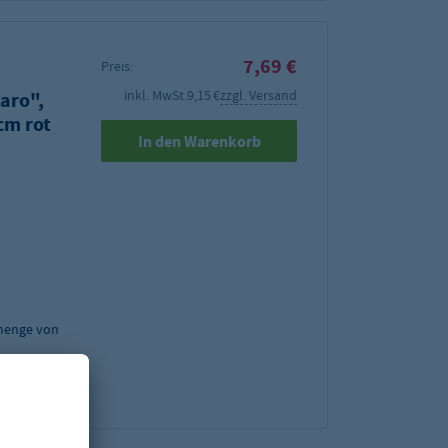
7,69 €
Preis:
inkl. MwSt.
9,15 €
zzgl. Versand
aro",
cm rot
In den Warenkorb
menge von