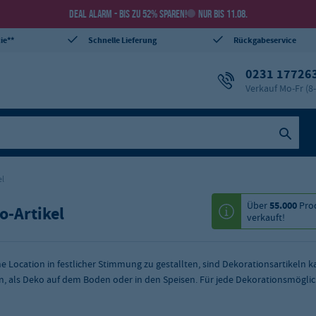
DEAL ALARM - BIS ZU 52% SPAREN!
NUR BIS 11.08.
ie**
Schnelle Lieferung
Rückgabeservice
0231 17726
Verkauf Mo-Fr (8
el
Über
55.000
Pro
o-Artikel
verkauft!
e Location in festlicher Stimmung zu gestallten, sind Dekorationsartikel
, als Deko auf dem Boden oder in den Speisen. Für jede Dekorationsmöglich