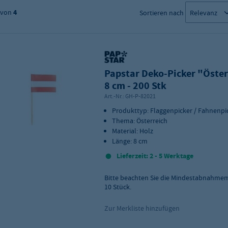
von
4
Sortieren nach
Papstar Deko-Picker "Öster
8 cm - 200 Stk
Art.-Nr.:
GH-P-82021
Produkttyp: Flaggenpicker / Fahnenpi
Thema: Österreich
Material: Holz
Länge: 8 cm
Lieferzeit: 2 - 5 Werktage
Bitte beachten Sie die Mindestabnahme
10
Stück.
Zur Merkliste hinzufügen