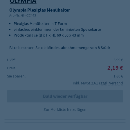
Olympia Plexiglas Menühalter
Art.-Nr.:
GH-CC443
Plexiglas Menühalter in T-Form
einfaches einklemmen der laminierten Speisekarte
Produktmaße (B x T x H): 60 x 50 x 43 mm
Bitte beachten Sie die Mindestabnahmemenge von
8
Stück.
UVP²:
3,99 €
2,19 €
Preis:
Sie sparen:
1,80 €
inkl. MwSt.
2,61 €
zzgl. Versand
Bald wieder verfügbar
Zur Merkliste hinzufügen