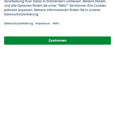
Alle Abbildungen ähnlich. Einige Zahlungsarten
können
Zusatzkosten
verursachen.
² Unverbindl. Preisempfehlung des Herstellers
*Ab einem Mbw. von 350€ netto. Bis dahin gelten Versandkosten
i.H.v. 7,90€ (zzgl. Mwst.)
**Die Tiefpreisgarantie ist nicht mit anderen Aktionen oder
Rabatten kombinierbar.
© 2026 GastroHero - Gastronomiebedarf -
AGB
/
Datenschutz
/
Datenschutzeinstellungen
/
Impressum
/
Hinweisgeber
/