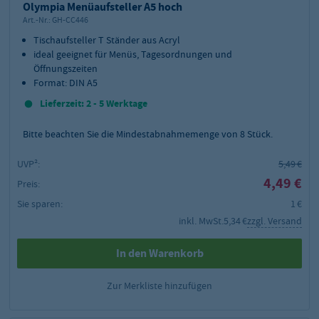
Olympia Menüaufsteller A5 hoch
Art.-Nr.:
GH-CC446
Tischaufsteller T Ständer aus Acryl
ideal geeignet für Menüs, Tagesordnungen und
Öffnungszeiten
Format: DIN A5
Lieferzeit: 2 - 5 Werktage
Bitte beachten Sie die Mindestabnahmemenge von
8
Stück.
UVP²:
5,49 €
4,49 €
Preis:
Sie sparen:
1 €
inkl. MwSt.
5,34 €
zzgl. Versand
In den Warenkorb
Zur Merkliste hinzufügen