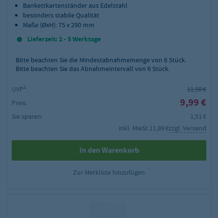
Bankettkartenständer aus Edelstahl
besonders stabile Qualität
Maße (ØxH): 75 x 290 mm
Lieferzeit: 2 - 5 Werktage
Bitte beachten Sie die Mindestabnahmemenge von
6
Stück.
Bitte beachten Sie das Abnahmeintervall von 6 Stück.
UVP²:
11,50 €
9,99 €
Preis:
Sie sparen:
1,51 €
inkl. MwSt.
11,89 €
zzgl. Versand
In den Warenkorb
Zur Merkliste hinzufügen