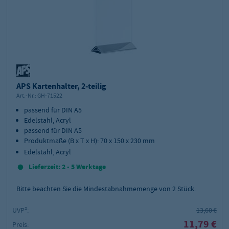
APS Kartenhalter, 2-teilig
Art.-Nr.:
GH-71522
passend für DIN A5
Edelstahl, Acryl
passend für DIN A5
Produktmaße (B x T x H): 70 x 150 x 230 mm
Edelstahl, Acryl
Lieferzeit: 2 - 5 Werktage
Bitte beachten Sie die Mindestabnahmemenge von
2
Stück.
UVP²:
13,60 €
11,79 €
Preis: