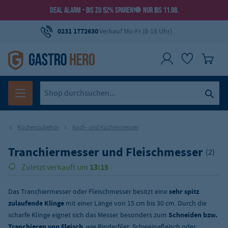
DEAL ALARM - BIS ZU 52% SPAREN!
NUR BIS 11.08.
0231 1772630
Verkauf Mo-Fr (8-18 Uhr)
Küchenzubehör
Koch- und Küchenmesser
Tranchiermesser und Fleischmesser
(2)
13:15
Zuletzt verkauft um
Das Tranchiermesser oder Fleischmesser besitzt eine
sehr spitz
zulaufende Klinge
mit einer Länge von 15 cm bis 30 cm. Durch die
scharfe Klinge eignet sich das Messer besonders zum
Schneiden bzw.
Tranchieren von Fleisch
, wie Rinderfilet, Schweinefleisch oder