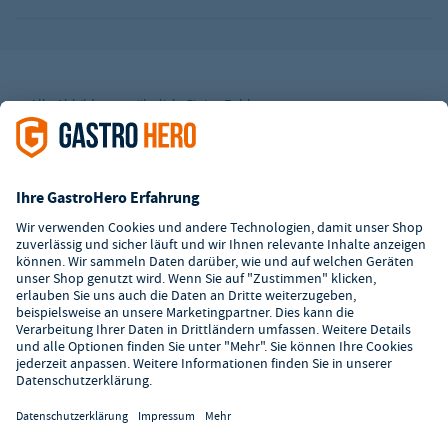
Alle Abbildungen ähnlich. Einige Zahlungsarten
können
Zusatzkosten
verursachen.
² Unverbindl. Preisempfehlung des Herstellers
*Ab einem Mbw. von 350€ netto. Bis dahin gelten Versandkosten
i.H.v. 7,90€ (zzgl. Mwst.)
**Die Tiefpreisgarantie ist nicht mit anderen Aktionen oder
Rabatten kombinierbar.
© 2026 GastroHero - Gastronomiebedarf -
AGB
/
Datenschutz
/
Datenschutzeinstellungen
/
Impressum
/
Hinweisgeber
/