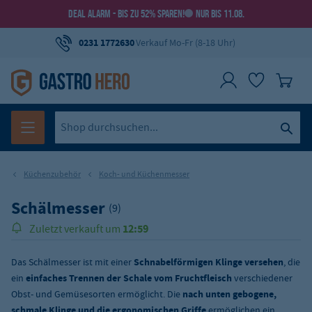
DEAL ALARM - BIS ZU 52% SPAREN!
NUR BIS 11.08.
0231 1772630
Verkauf Mo-Fr (8-18 Uhr)
Küchenzubehör
Koch- und Küchenmesser
Schälmesser
(9)
12:59
Zuletzt verkauft um
Das Schälmesser ist mit einer
Schnabelförmigen Klinge versehen
, die
ein
einfaches Trennen der Schale vom Fruchtfleisch
verschiedener
Obst- und Gemüsesorten ermöglicht. Die
nach unten gebogene,
schmale Klinge und die ergonomischen Griffe
ermöglichen ein