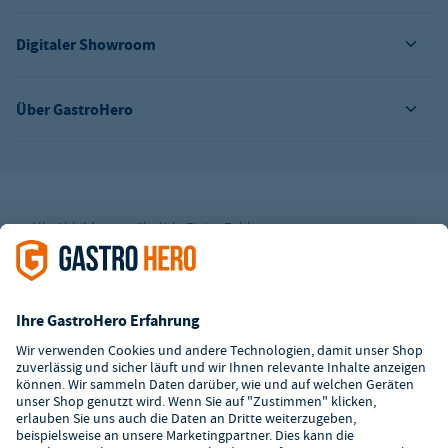
Digitaler Showroom
Über GastroHero
Alle Abbildungen ähnlich. Einige Zahlungsarten
können
Zusatzkosten
verursachen.
² Unverbindl. Preisempfehlung des Herstellers
*Ab einem Mbw. von 350€ netto. Bis dahin gelten Versandkosten
i.H.v. 7,90€ (zzgl. Mwst.)
**Die Tiefpreisgarantie ist nicht mit anderen Aktionen oder
Rabatten kombinierbar.