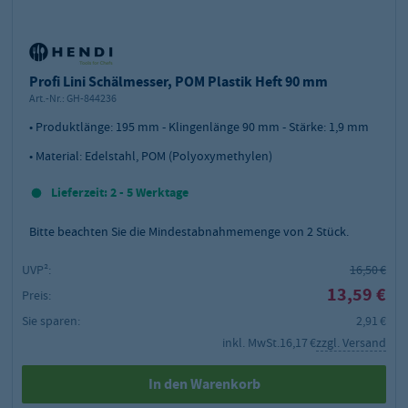
Profi Lini Schälmesser, POM Plastik Heft 90 mm
Art.-Nr.:
GH-844236
• Produktlänge: 195 mm - Klingenlänge 90 mm - Stärke: 1,9 mm
• Material: Edelstahl, POM (Polyoxymethylen)
Lieferzeit: 2 - 5 Werktage
Bitte beachten Sie die Mindestabnahmemenge von
2
Stück.
UVP²:
16,50 €
13,59 €
Preis:
Sie sparen:
2,91 €
inkl. MwSt.
16,17 €
zzgl. Versand
In den Warenkorb