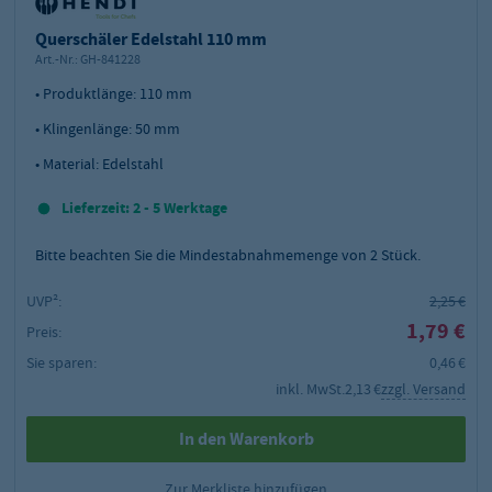
Querschäler Edelstahl 110 mm
Art.-Nr.:
GH-841228
• Produktlänge: 110 mm
• Klingenlänge: 50 mm
• Material: Edelstahl
Lieferzeit: 2 - 5 Werktage
Bitte beachten Sie die Mindestabnahmemenge von
2
Stück.
UVP²:
2,25 €
1,79 €
Preis:
Sie sparen:
0,46 €
inkl. MwSt.
2,13 €
zzgl. Versand
In den Warenkorb
Zur Merkliste hinzufügen