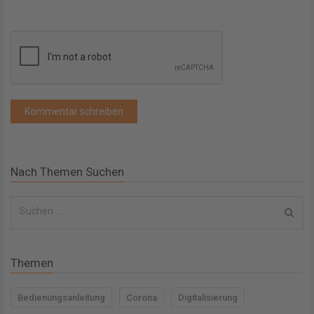
Nach Themen Suchen
S
u
c
Themen
h
e
Bedienungsanleitung
Corona
Digitalisierung
n