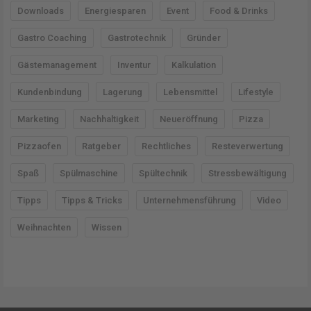
Downloads
Energiesparen
Event
Food & Drinks
n
a
Gastro Coaching
Gastrotechnik
Gründer
c
Gästemanagement
Inventur
Kalkulation
h
Kundenbindung
Lagerung
Lebensmittel
Lifestyle
:
Marketing
Nachhaltigkeit
Neueröffnung
Pizza
Pizzaofen
Ratgeber
Rechtliches
Resteverwertung
Spaß
Spülmaschine
Spültechnik
Stressbewältigung
Tipps
Tipps & Tricks
Unternehmensführung
Video
Weihnachten
Wissen