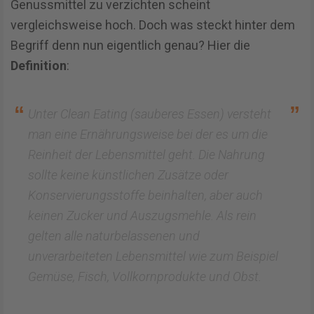
Genussmittel zu verzichten scheint
vergleichsweise hoch. Doch was steckt hinter dem
Begriff denn nun eigentlich genau? Hier die
Definition
:
Unter Clean Eating (sauberes Essen) versteht
man eine Ernährungsweise bei der es um die
Reinheit der Lebensmittel geht. Die Nahrung
sollte keine künstlichen Zusätze oder
Konservierungsstoffe beinhalten, aber auch
keinen Zucker und Auszugsmehle. Als rein
gelten alle naturbelassenen und
unverarbeiteten Lebensmittel wie zum Beispiel
Gemüse, Fisch, Vollkornprodukte und Obst.