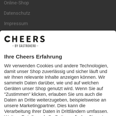
Online-Shop
Datenschutz
Impressum
Datenschutz-Einstellungen
Themen
Bedienungsanleitung
Corona
Digitalisierung
Downloads
Energiesparen
Event
Food & Drinks
Gastro Coaching
Gastrotechnik
Gründer
Gästemanagement
Inventur
Kalkulation
Kundenbindung
Lagerung
Lebensmittel
Lifestyle
Marketing
Nachhaltigkeit
Neueröffnung
Pizza