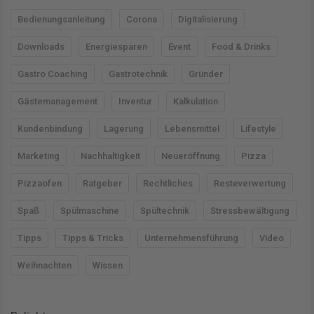
e
Bedienungsanleitung
Corona
Digitalisierung
n
Downloads
Energiesparen
Event
Food & Drinks
n
a
Gastro Coaching
Gastrotechnik
Gründer
c
Gästemanagement
Inventur
Kalkulation
h
Kundenbindung
Lagerung
Lebensmittel
Lifestyle
:
Marketing
Nachhaltigkeit
Neueröffnung
Pizza
Pizzaofen
Ratgeber
Rechtliches
Resteverwertung
Spaß
Spülmaschine
Spültechnik
Stressbewältigung
Tipps
Tipps & Tricks
Unternehmensführung
Video
Weihnachten
Wissen