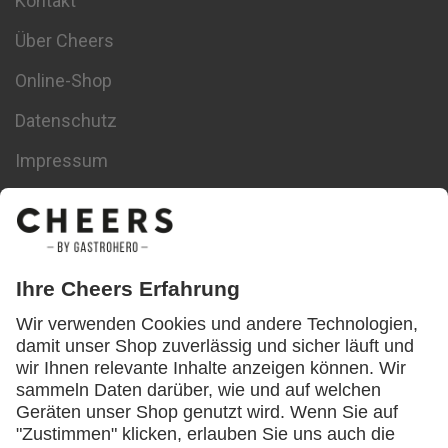
Kontakt
Über Cheers
Online-Shop
Datenschutz
Impressum
Datenschutz-Einstellungen
Themen
Bedienungsanleitung
Corona
Digitalisierung
Downloads
Energiesparen
Event
Food & Drinks
Gastro Coaching
Gastrotechnik
Gründer
Gästemanagement
Inventur
Kalkulation