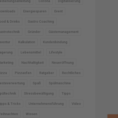
edienungsanleitung
Corona
Digitalisierung
ownloads
Energiesparen
Event
ood & Drinks
Gastro Coaching
astrotechnik
Gründer
Gästemanagement
nventur
Kalkulation
Kundenbindung
agerung
Lebensmittel
Lifestyle
arketing
Nachhaltigkeit
Neueröffnung
izza
Pizzaofen
Ratgeber
Rechtliches
esteverwertung
Spaß
Spülmaschine
pültechnik
Stressbewältigung
Tipps
ipps & Tricks
Unternehmensführung
Video
eihnachten
Wissen