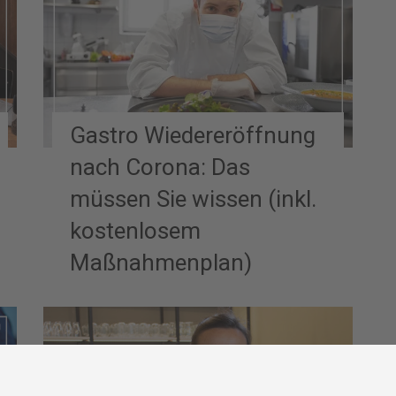
Gastro Wiedereröffnung
nach Corona: Das
müssen Sie wissen (inkl.
kostenlosem
Maßnahmenplan)