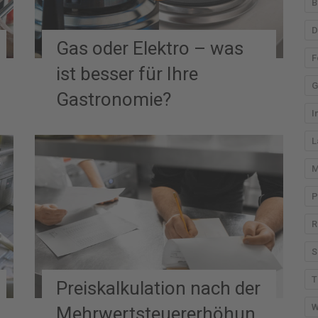
B
n
n
D
Gas oder Elektro – was
a
F
c
ist besser für Ihre
G
h
Gastronomie?
:
I
L
M
P
R
S
T
Preiskalkulation nach der
W
Mehrwertsteuererhöhun