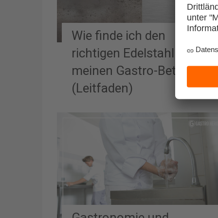
Wie finde ich den
richtigen Edelstahl für
meinen Gastro-Betrieb?
(Leitfaden)
Gastronomie und