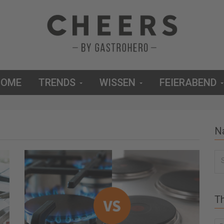
HOME
TRENDS
WISSEN
FEIERABEND
N
S
u
c
T
h
e