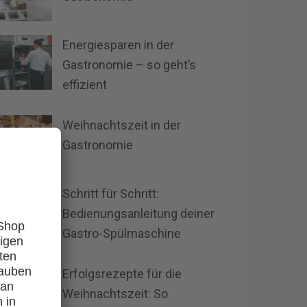
Energiesparen in der
Gastronomie – so geht’s
effizient
Weihnachtszeit in der
Gastronomie
Schritt für Schritt:
Bedienungsanleitung deiner
Gastro-Spülmaschine
Erfolgsrezepte für die
Weihnachtszeit: So