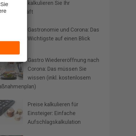
kalkulieren Sie Ihr
satzgeschäft
Gastronomie und Corona: Das
Wichtigste auf einen Blick
Gastro Wiedereröffnung nach
Corona: Das müssen Sie
wissen (inkl. kostenlosem
aßnahmenplan)
Preise kalkulieren für
Einsteiger: Einfache
Aufschlagskalkulation