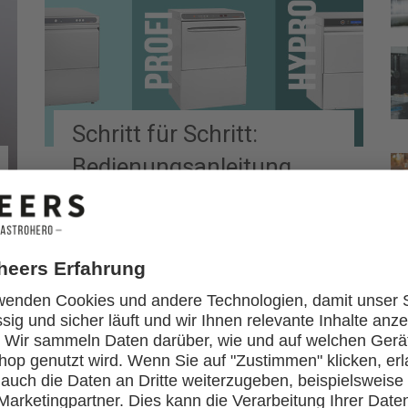
Schritt für Schritt:
Bedienungsanleitung
deiner Gastro-
Spülmaschine