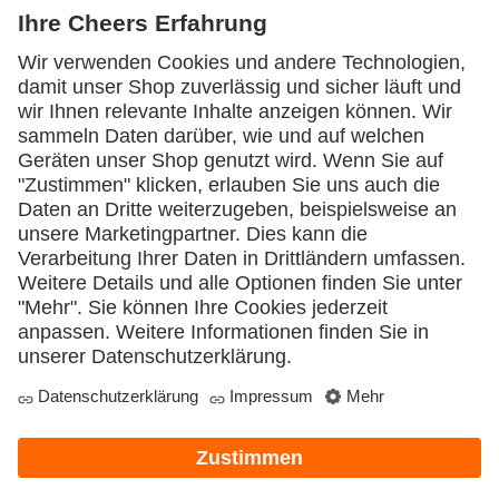
Bedienungsanleitung
Corona
Digitalisierung
Downloads
Energiesparen
Event
Food & Drinks
Gastro Coaching
Gastrotechnik
Gründer
Gästemanagement
Inventur
Kalkulation
Kundenbindung
Lagerung
Lebensmittel
Lifestyle
Marketing
Nachhaltigkeit
Neueröffnung
Pizza
Pizzaofen
Ratgeber
Rechtliches
Resteverwertung
Spaß
Spülmaschine
Spültechnik
Stressbewältigung
Tipps
Tipps & Tricks
Unternehmensführung
Video
Weihnachten
Wissen
Newsletter