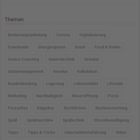
u
c
Themen
h
e
Bedienungsanleitung
Corona
Digitalisierung
n
Downloads
Energiesparen
Event
Food & Drinks
n
a
Gastro Coaching
Gastrotechnik
Gründer
c
Gästemanagement
Inventur
Kalkulation
h
Kundenbindung
Lagerung
Lebensmittel
Lifestyle
:
Marketing
Nachhaltigkeit
Neueröffnung
Pizza
Pizzaofen
Ratgeber
Rechtliches
Resteverwertung
Spaß
Spülmaschine
Spültechnik
Stressbewältigung
Tipps
Tipps & Tricks
Unternehmensführung
Video